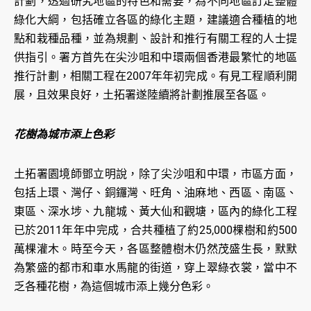
計劃，透過研究地區的特色和需要，為不同地區訂定整體
綠化大綱，包括確立各區的綠化主題，建議適合種植的地
點和栽種品種，並為規劃、設計和推行有關工程的人士提
供指引。署方首先在尖沙咀和中環兩個香港最繁忙的地區
推行計劃，相關工程在2007年年初完成。有見工程順利開
展，且效果良好，土拓署遂陸續將計劃推展至各區。
花樹為城市添上色彩
土拓署園境師鄧立明說，除了尖沙咀和中環，市區方面，
包括上環、灣仔、銅鑼灣、旺角、油麻地、西區、南區、
東區、深水埗、九龍城、黃大仙和觀塘，區內的綠化工程
已於2011年年中完成，合共種植了約25,000棵樹和約500
萬棵灌木。時至今天，各區整體樹木仍然茂盛生長，默默
為繁盛的都市和車水馬龍的街道，穿上翠綠衣裳，當中不
乏各種花樹，為這個城市添上幾分色彩。