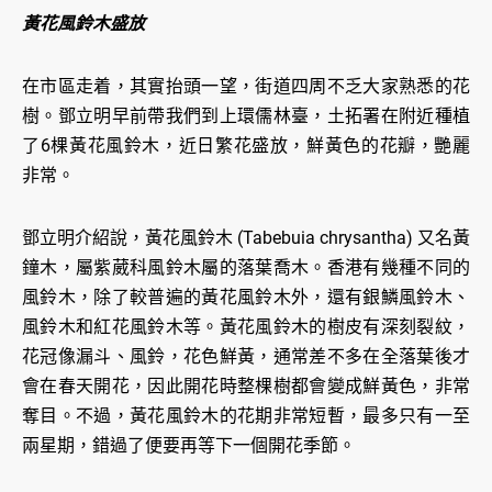
黃花風鈴木盛放
在市區走着，其實抬頭一望，街道四周不乏大家熟悉的花
樹。鄧立明早前帶我們到上環儒林臺，土拓署在附近種植
了6棵黃花風鈴木，近日繁花盛放，鮮黃色的花瓣，艷麗
非常。
鄧立明介紹說，黃花風鈴木 (Tabebuia chrysantha) 又名黃
鐘木，屬紫葳科風鈴木屬的落葉喬木。香港有幾種不同的
風鈴木，除了較普遍的黃花風鈴木外，還有銀鱗風鈴木、
風鈴木和紅花風鈴木等。黃花風鈴木的樹皮有深刻裂紋，
花冠像漏斗、風鈴，花色鮮黃，通常差不多在全落葉後才
會在春天開花，因此開花時整棵樹都會變成鮮黃色，非常
奪目。不過，黃花風鈴木的花期非常短暫，最多只有一至
兩星期，錯過了便要再等下一個開花季節。