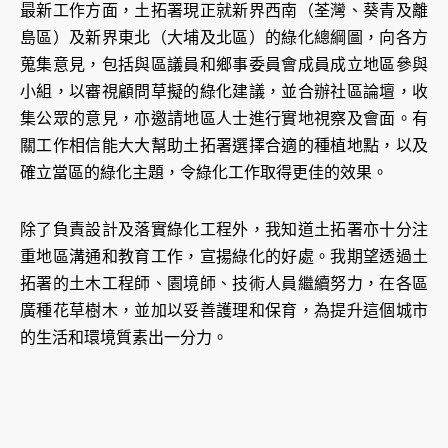
最新工作方面，土拓署現正就新界西南（荃灣、葵青及離
島區）及新界東北（大埔及北區）的綠化總綱圖，向各方
蒐集意見，包括與區議員和鄉事委員會成員成立地區參與
小組，以審視顧問草擬的綠化建議，並合辦社區論壇，收
集公眾的意見，亦邀請地區人士進行實地視察及會面。有
關工作相信能大大幫助土拓署選擇合適的種植地點，以及
確立當區的綠化主題，令綠化工作取得更佳的效果。
除了負責設計及落實綠化工程外，我知道土拓署亦十分注
重地區溝通和教育工作，宣揚綠化的好處。我期望透過土
拓署的土木工程師、園境師、技術人員繼續努力，在各區
廣種花草樹木，並加以妥善護理和保育，為提升這個城市
的生活和環境質素出一分力。