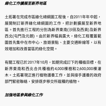
綠化工作擴展至新界地區
土拓署在完成市區綠化總綱圖工程後，自2011年年中起，
展開制訂新界綠化總綱圖的工作，把計劃擴展至新界地
區。首先進行工程的分別為新界東南(沙田及西貢)及新界
西北(屯門及元朗)。由於新界幅員廣大，綠化工程覆蓋範
圍首先集中在市中心、旅遊景點、主要交通幹線等，以有
效增加和改善當區的綠化空間。
有關工程已於2017年10月，如期完成訂下的種植目標，在
新界東南和西北合共種植約4,000棵樹和2,600,000棵灌
木。土拓署現正進行植物護養工作，並與接手護養的政府
部門緊密聯絡，安排逐步移交所栽種的植物。
加強地區參與綠化工作