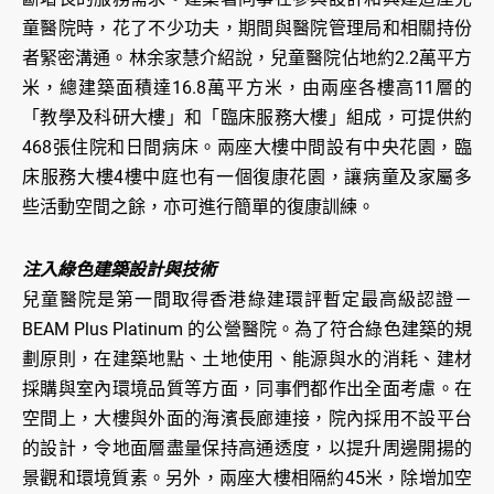
童醫院時，花了不少功夫，期間與醫院管理局和相關持份
者緊密溝通。林余家慧介紹說，兒童醫院佔地約2.2萬平方
米，總建築面積達16.8萬平方米，由兩座各樓高11層的
「教學及科研大樓」和「臨床服務大樓」組成，可提供約
468張住院和日間病床。兩座大樓中間設有中央花園，臨
床服務大樓4樓中庭也有一個復康花園，讓病童及家屬多
些活動空間之餘，亦可進行簡單的復康訓練。
注入綠色建築設計與技術
兒童醫院是第一間取得香港綠建環評暫定最高級認證－
BEAM Plus Platinum 的公營醫院。為了符合綠色建築的規
劃原則，在建築地點、土地使用、能源與水的消耗、建材
採購與室內環境品質等方面，同事們都作出全面考慮。在
空間上，大樓與外面的海濱長廊連接，院內採用不設平台
的設計，令地面層盡量保持高通透度，以提升周邊開揚的
景觀和環境質素。另外，兩座大樓相隔約45米，除增加空