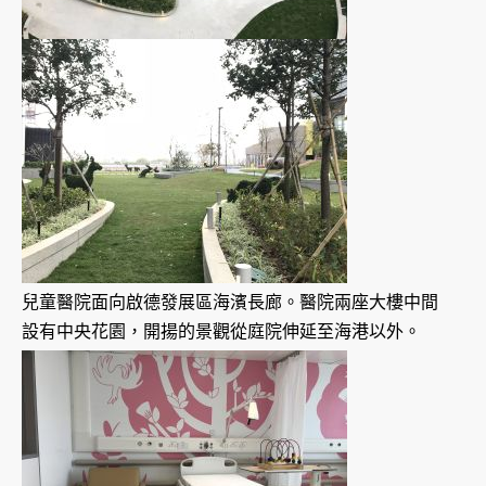
兒童醫院面向啟德發展區海濱長廊。醫院兩座大樓中間
設有中央花園，開揚的景觀從庭院伸延至海港以外。