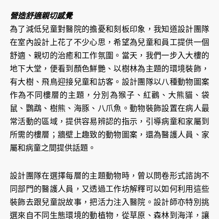
營造舒適親切感覺
為了減低兒童對醫院的擔憂和刻板印象，我知道設計團隊
在室內設計上花了不少心思，希望為兒童和員工提供一個
舒適、親切的治癒和工作氛圍。當天，我們一步入大樓的
地下大堂，便看到顏色鮮艷、以樹林為主題的環境裝飾，
有大樹、飛鳥迎接兒童和訪客。設計團隊以八種動物圖案
作為不同樓層的主題，分別為猴子、紅鸛、大熊貓、袋
鼠、鸚鵡、樹熊、海豚、八爪魚。動物裝飾設置在病人最
常活動的區域，提供容易辨認的指示，引導病童和家屬到
所需的樓層；牆壁上趣致的動物圖案，還為醫護人員、家
屬和病童之間提供話題。
設計團隊在選擇每層的主題動物時，曾以問卷形式諮詢不
同部門的醫護人員，又透過工作坊解釋可以如何利用這些
裝飾去跟兒童說故事，把活力注入醫院。設計師亦特別挑
選來自不同生態環境的動植物，從草原、森林到海洋，讓