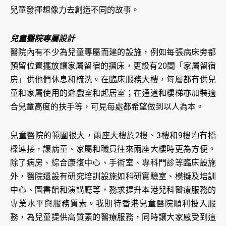
兒童發揮想像力去創造不同的故事。
兒童醫院專屬設計
醫院內有不少為兒童專屬而建的設施，例如每張病床旁都
預留位置擺放讓家屬留宿的摺床，更設有20間「家屬留宿
房」供他們休息和梳洗。在臨床服務大樓，每層都有供兒
童和家屬使用的遊戲室和起居室；在通道和樓梯亦加裝適
合兒童高度的扶手等，可見每處都希望做到以人為本。
兒童醫院的範圍很大，兩座大樓於2樓、3樓和9樓均有橋
樑連接，讓病童、家屬和職員往來兩座大樓時更為方便。
除了病房、綜合康復中心、手術室、專科門診等臨床設施
外，醫院還設有研究培訓設施如科研實驗室、模擬及培訓
中心、圖書館和演講廳等，務求提升本港兒科醫療服務的
專業水平與服務質素。我期待香港兒童醫院順利投入服
務，為兒童提供高質素的醫療服務，同時讓大家感受到這