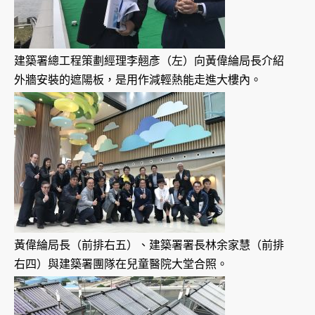
建築署總工程策劃經理李翹彥（左）向黃偉綸局長介紹
外牆安裝的遮陽板，是用作減輕熱能走進大樓內。
黃偉綸局長（前排右五）、建築署署長林余家慧（前排
右四）與建築署團隊在兒童醫院大堂合照。