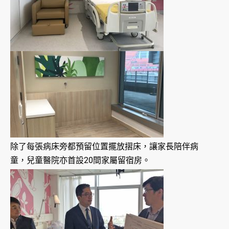
除了每張病床旁都預留位置擺放摺床，讓家長陪伴病
童，兒童醫院亦首設20間家屬留宿房。