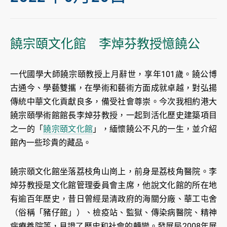
饒宗頤文化館 李焯芬教授憶饒公
一代國學大師饒宗頤教授上月辭世，享年101歲。饒公博
古通今、學藝雙攜，在學術和藝術方面成就卓越，對弘揚
傳統中華文化貢獻良多，備受社會尊崇。今次我相約港大
饒宗頤學術館館長李焯芬教授，一起到活化歷史建築項目
之一的「
饒宗頤文化館
」，緬懷饒公不凡的一生，並介紹
館內一些珍貴的藏品。
饒宗頤文化館坐落荔枝角山崗上，前身是荔枝角醫院。李
焯芬教授是文化館管理委員會主席，他說文化館的所在地
有逾百年歷史，昔日曾經是清政府的海關分廠、華工屯舍
（俗稱「豬仔館」）、檢疫站、監獄、傳染病醫院、精神
病療養院等，見證了歷史和社會的轉變。發展局2008年展