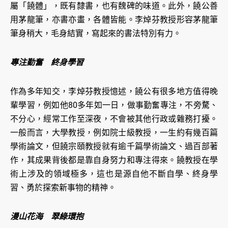
屬「饒體」，既有隸書，也有魏碑的味道。此外，饒公善
用茅龍筆，亦書亦畫，各體皆能。李焯芬教授形容茅龍筆
筆身稍大，毛身結實，寫起來的書法特別有力。
專注勤奮 終身學習
作為多年知交，李焯芬教授憶述，饒公有很多地方值得晚
輩學習，例如他80多年如一日，做事勤奮專注，不旁騖、
不分心，經常工作至深夜，不會被其他行政或雜務打擾。
一般而言，大學教授，例如院士級教授，一生約有幾百篇
學術論文，但饒宗頤教授就有逾千篇學術論文、過百部著
作，其成果背後都是靠自身努力和專注得來。饒教授在學
術上涉及的領域極多，這也是源自他不斷自學、終身學
習、勇於探索新事物的精神。
漫山花海 翠綠環抱