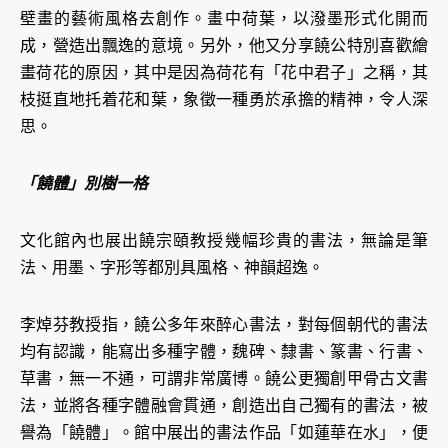
壁畫的藝術風格去創作。畫中荷葉，以潑墨形式化開而
成，營造出飄逸的意境。另外，他又分享饒公特別喜歡繪
畫荷花的原因，其中是因為荷花有「花中君子」之稱，其
枝挺直地托着花和葉，象徵一種勇於承擔的精神，令人深
思。
「饒體」別樹一格
文化館內也展出饒宗頤教授幾幅珍貴的書法，無論是筆
法、用墨、字形等都別具風格、神韻超逸。
李焯芬教授指，饒公多年來醉心書法，對每個朝代的書法
均有認識，能寫出多種字體，魏碑、隸書、篆書、行書、
草書，無一不通，可謂非常廣博。饒公更獨創甲骨古文書
法，並將各種字體融會貫通，創造出自己獨有的書法，被
譽為「饒體」。館中展出的書法作品「如蓮華在水」，便