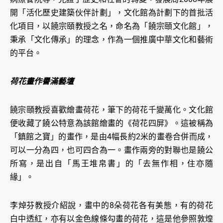
開「活化歷史建築伙伴計劃」，文化館為計劃下的首批活
化項目，以饒宗頤教授之名，命名為「饒宗頤文化館」，
秉承「文化傳承」的理念，作為一個推廣中華文化和藝術
的平台。
荷花畫作譽滿藝壇
饒宗頤教授喜歡繪畫荷花，筆下的荷花千變萬化。文化館
便收藏了饒公特意為該館繪畫的《荷花四屏》。這被稱為
「鎮館之寶」的畫作，是由4幅長約2米的畫卷合併而成，
可以一分為四，也可四合為一。畫作兩旁的對聯也是饒公
所寫，是出自「馬王堆帛書」的「去無作相，住亦隨
緣」。
李焯芬教授介紹說，畫中的8朵荷花各有美態，有的荷花
白中透紅，亦有以金色線條勾畫的荷花，這是他參照敦煌