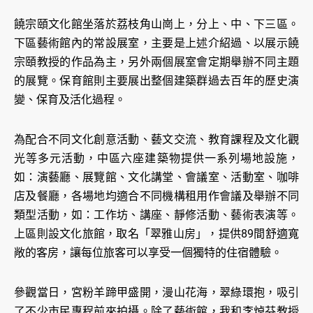
饒宗頤文化館坐落於荔枝角山崗上，分上、中、下三區。
下區藝術館內的常設展室，主要是上述介紹過、以展示饒
宗頤教授的作品為主，另外兩個展室會定期舉辦不同主題
的展覽。保育館則主要展出整個建築群過去百年的歷史演
變、保育及活化過程。
為配合不同文化創意活動、藝文交流、教育課程及文化觀
光等多元活動，中區六座建築物提供一系列場地設施，
如：演藝廳、展覽館、文化講堂、會議室、活動室、咖啡
店及餐廳，各場地均適合不同機構租用作會議及舉辦不同
類型活動，如：工作坊、講座、靜修活動、藝術表演等。
上區則設文化旅館，取名「翠雅山房」，提供89間舒適寬
敞的客房，讓每位旅客可以享受一個獨特的住宿體驗。
參觀當日，宮粉羊蹄甲盛開，漫山花海，翠綠環抱，吸引
了不少市民專程前來拍攝。除了藝術館，我和李焯芬教授