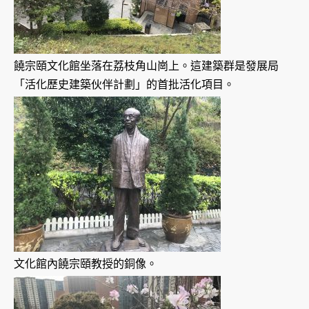
饒宗頤文化館坐落在荔枝角山崗上。這建築群是發展局
「活化歷史建築伙伴計劃」的首批活化項目。
文化館內饒宗頤教授的銅像。