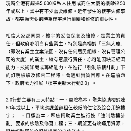
現時全港有超過5 000幢私人住用或商住大廈的樓齡達50
年或以上，當中有不少需要維修。近年發生的樓宇失修事
故，都突顯需要適時為樓宇進行檢驗和維修的重要性。
相信大家都同意，樓宇的妥善保養及維修，是業主的責
任，但政府亦明白有些業主，特別是高樓齡「三無大廈」
（即沒有業主立案法團、沒有任何居民組織、沒有管理公
司的大廈）的業主，縱有意履行責任，亦可能因缺乏經濟
能力、技術知識或籌組能力，在進行「強制驗樓計劃」下
的訂明檢驗及修葺工程時，會遇到實質困難。在這前題
下，政府著力推展「樓宇更新大行動2.0」。
2.0行動主要有三大特點：一、風險為本，聚焦協助樓齡達
50年或以上，平均應課差餉租值較低的住宅及綜合用途樓
宇；二、目標為本，聚焦資助業主進行按「強制驗樓計
劃」要求的檢驗及修葺工程；三、期望更有效運用資源，