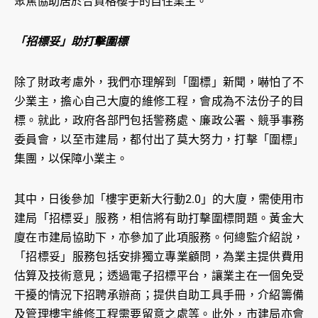
聚焦協助居於合資格樓宇的自住業主。
「招標妥」助打擊圍標
除了財政考慮外，我們亦理解到「圍標」新聞，嚇怕了不
少業主，擔心自己大廈的維修工程，會成為不法份子的目
標。就此，政府各部門包括警務處、廉政公署、競爭事務
委員會，以至市建局，都付出了莫大努力，打擊「圍標」
集團，以保障小業主。
其中，日後參加「樓宇更新大行動2.0」的大廈，需使用市
建局「招標妥」服務，相信將有助打擊圍標問題。黃金大
廈在市建局協助下，亦參加了此項服務。何總監介紹說，
「招標妥」服務包括安排獨立專業顧問，為業主提供費用
估算及技術意見；透過電子招標平台，讓業主在一個免受
干擾的情況下招聘承辦商；提供自助工具手冊，介紹籌備
及管理樓宇維修工程需要留意之處等。此外，市建局亦會