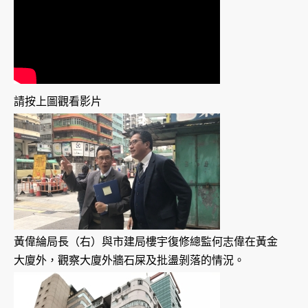
請按上圖觀看影片
黃偉綸局長（右）與市建局樓宇復修總監何志偉在黃金
大廈外，觀察大廈外牆石屎及批盪剝落的情況。