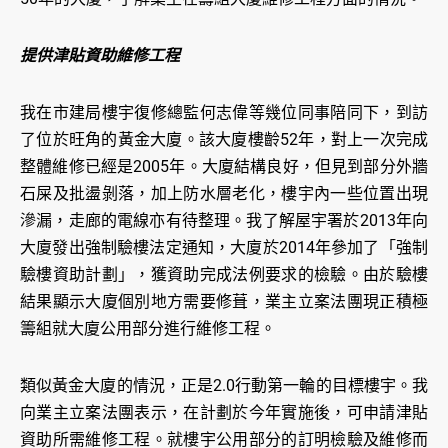
提供津貼資助維修工程
我在市建局樓宇復修總監何志偉等幾位同事陪同下，到訪
了位於旺角的黃金大廈。該大廈樓齡52年，對上一次完成
整體維修已經是2005年。大廈結構良好，但見到部分外牆
石屎及批盪剝落，加上防水層老化，樓宇內一些位置出現
滲漏，走廊的電線亦有待整理。我了解屋宇署於2013年向
大廈發出強制驗樓法定通知，大廈於2014年參加了「強制
驗樓資助計劃」，獲資助完成法例要求的檢驗。由於驗樓
結果顯示大廈個別地方需要修葺，業主立案法團現正積極
籌組就大廈公用部分進行維修工程。
類似黃金大廈的情況，正是2.0行動第一輪的目標樓宇。我
向業主立案法團表示，在計劃於今年實施後，可申請津貼
資助所需維修工程。就樓宇公用部分的訂明檢驗及維修而