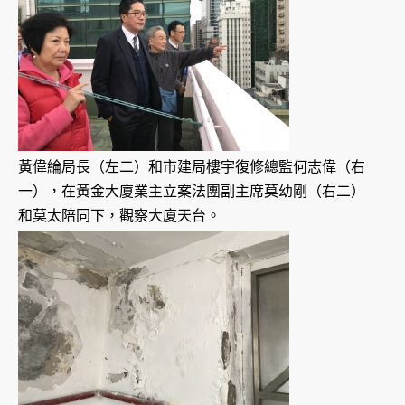
黃偉綸局長（左二）和市建局樓宇復修總監何志偉（右
一），在黃金大廈業主立案法團副主席莫幼剛（右二）
和莫太陪同下，觀察大廈天台。