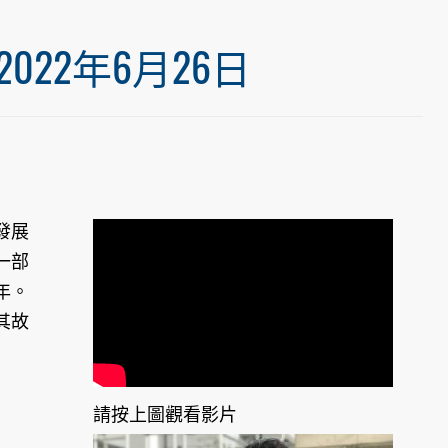
22年6月26日
發展
一部
年。
其故
請按上圖觀看影片