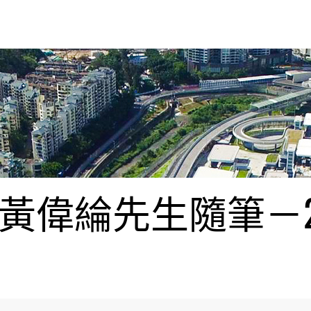
偉綸先生隨筆－20