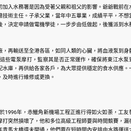
初加入水務署是因為受著父親和祖父的影響。爺爺戰前在
總技術主任。子承父業，當年中五畢業，成績平平，不想
後，決定申請做電機學徒，一步步由低做起，後獲派到水
廠，再輸送至全港各區，如同人類的心臟，將血液泵到身
這些電泵摩打，監察其是否正常運作，確保將東江水泵
配水庫，再供給各家各戶，為大眾提供穩定的食水供應。
，及時進行維修或更換。
於1996年，赤鱲角新機場工程正進行得如火如荼，工友
摩打突然損壞了，他和多位高級工程師要與時間競賽，漏
年青馬大橋還未開通，他們要在短時間內安排由水路運送