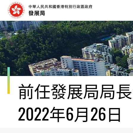
跳
至
內
容
開
始
前任發展局局長黃
2022年6月26日