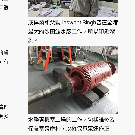
有很
成偉燐和父親Jaswant Singh曾在全港
最大的沙田濾水廠工作，所以印象深
刻。
的膚
，有
績理
更多
水務署機電工場的工作，包括維修及
保養電泵摩打，以確保電泵運作正