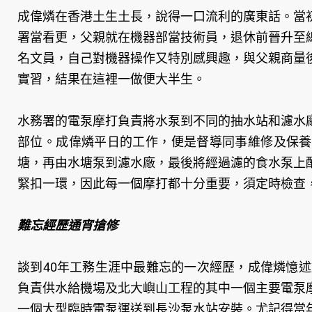
成偉燐在香港土生土長，說得一口流利的廣東話。當
署當看更，父親就在機器部當技術員，退休前晉升至
名文員，自己對機器操作又特別感興趣，與父親商量
實習，結果在這裡一做便大半生。
水務署的電泵摩打負責將水泵到不同的抽水站和濾水
部位。成偉燐平日的工作，便是督導同事維修及保養
塘，再由水塘泵到濾水廠，最後將經過濾的食水泵上
緊扣一環，因此每一個摩打都十分重要，須定時檢查
難忘經歷通宵搶修
談到40年工務生涯中最難忘的一次經歷，成偉燐憶述
負責供水給機場及北大嶼山工程的其中一個主要電泵
一個大型臨時電泵運送到長沙泵水站安裝。尤記得當