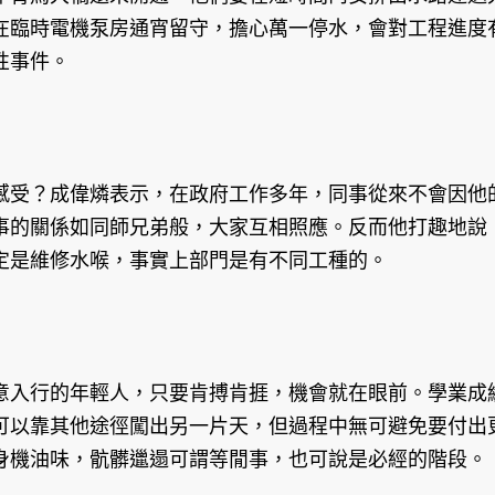
在臨時電機泵房通宵留守，擔心萬一停水，會對工程進度
發性事件。
感受？成偉燐表示，在政府工作多年，同事從來不會因他
事的關係如同師兄弟般，大家互相照應。反而他打趣地說
定是維修水喉，事實上部門是有不同工種的。
意入行的年輕人，只要肯搏肯捱，機會就在眼前。學業成
可以靠其他途徑闖出另一片天，但過程中無可避免要付出
身機油味，骯髒邋遢可謂等閒事，也可說是必經的階段。