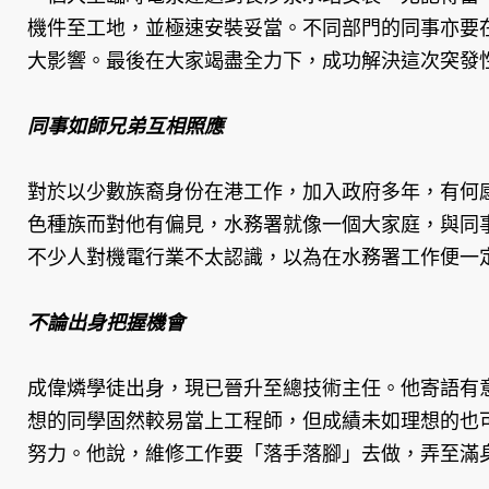
機件至工地，並極速安裝妥當。不同部門的同事亦要
大影響。最後在大家竭盡全力下，成功解決這次突
同事如師兄弟互相照應
對於以少數族裔身份在港工作，加入政府多年，有何
色種族而對他有偏見，水務署就像一個大家庭，與同
不少人對機電行業不太認識，以為在水務署工作便一
不論出身把握機會
成偉燐學徒出身，現已晉升至總技術主任。他寄語有
想的同學固然較易當上工程師，但成績未如理想的也
努力。他說，維修工作要「落手落腳」去做，弄至滿