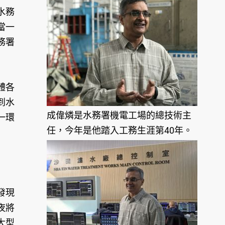
水務
當一
務署
體各
到水
成偉燐是水務署機電工場的總技術主
一環
任，今年是他踏入工務生涯第40年。
發現
夜將
大型