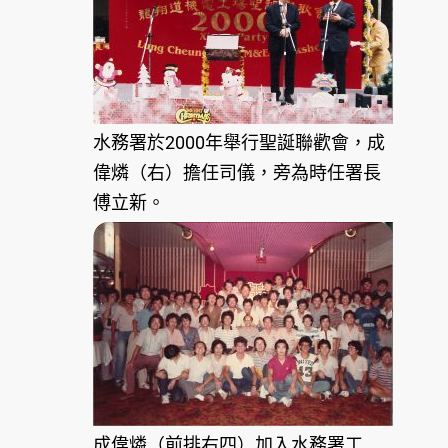
水務署於2000年舉行聖誕聯歡會，成
偉燐（右）擔任司儀，旁為時任署長
傅立新。
成偉燐（前排右四）加入水務署工