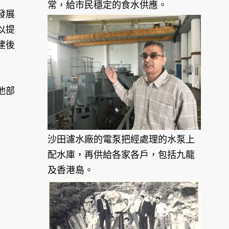
常，給市民穩定的食水供應。
發展
以提
建後
他部
沙田濾水廠的電泵把經處理的水泵上
配水庫，再供給各家各戶，包括九龍
及香港島。