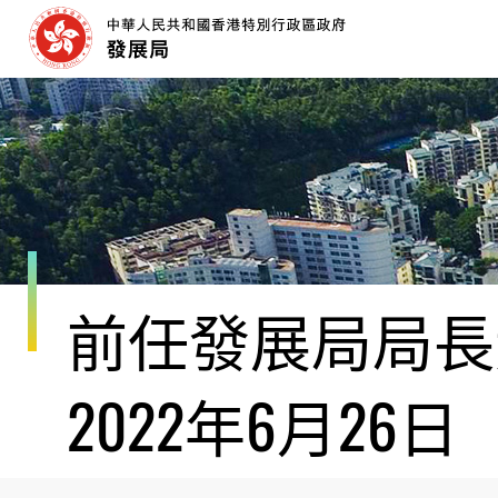
跳
至
內
容
開
始
前任發展局局長黃
2022年6月26日