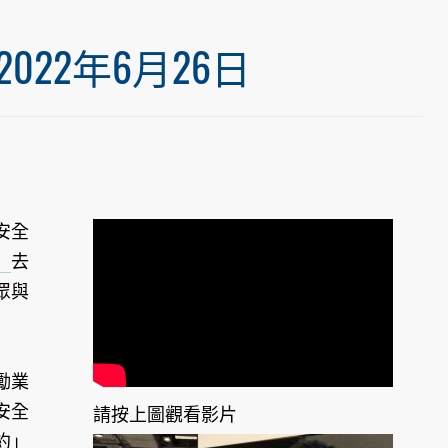
22年6月26日
安全
）
去
眾與
勵業
安全
請按上圖觀看影片
約」