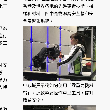
化工
香港及世界各地的先進建造技術、機
械和材料。圖中是物聯網安全帽和安
全帶警報系統。
已為
進行
少工
付安
等，
產力
中心職員示範如何使用「零重力機械
人特
臂」，達致輕鬆操作重型工具，提升
職業安全。
漣漪