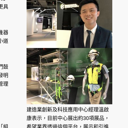
更具
機器
小道
們鼓
發明
管理
建造業創新及科技應用中心經理溫啟
康表示，目前中心展出約30項展品，
及「組
希望業界透過這個平台，展示和引進