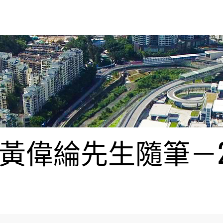
偉綸先生隨筆－20