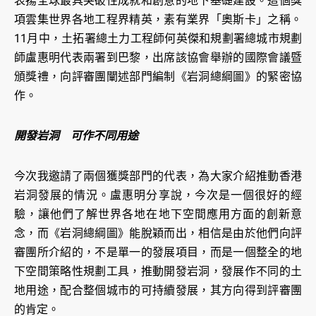
表揚全球最具突破性成就和創意的地下基礎建設。這個獎
項雲集世界各地工程界精英，素有業界「奧斯卡」之稱。
11月中，土拓署總土力工程師何英傑和規劃署總城市規劃
師盧惠明代表兩署到巴黎，出席該協會舉辦的國際會議暨
頒獎禮，向評審團闡述部門編制《岩洞總綱圖》的緊密協
作。
開發岩洞 可作不同用途
今次我邀請了兩個獲獎部門的代表，為大家介紹推動香港
岩洞發展的情況。盧惠明分享說，今次是一個很好的經
驗，讓他們了解世界各地在地下空間應用方面的創新意
念，而《岩洞總綱圖》能脫穎而出，相信是由於他們向評
審團所介紹的，不是單一的發展項目，而是一個整全的地
下空間策略性規劃工具，推動開發岩洞，發展作不同的土
地用途，配合整個城市的可持續發展，其方向得到評審團
的肯定。