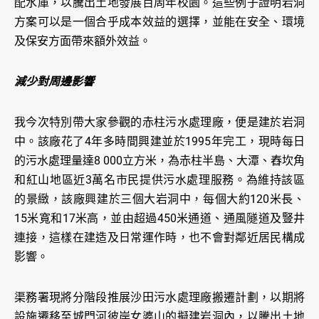
配水庫，以騰出土地發展百周年校園。這些例子證明岩洞
方案可以是一個合乎成本效益的選擇，並能在安全、環境
及保安方面帶來額外效益。
減少對周邊影響
我今次特別帶大家參觀的赤柱污水處理廠，便是建於岩洞
中。該廠花了4年多時間興建並於1995年完工，現時每日
的污水處理量達8 000立方米，為赤柱半島、大潭、舂坎角
和紅山地區近3萬名市民提供污水處理服務。為維持該區
的景緻，該廠興建於三個大岩洞中，每個大約120米長、
15米寬和17米高，並由超過450米通道、通風隧道及豎井
連接，這樣在建造及日常運作時，也不會對鄰近居民構成
影響。
渠務署現將分階段推展沙田污水處理廠搬遷計劃，以期將
設施遷移至城門河彼岸女婆山的擬建岩洞內，以騰出土地