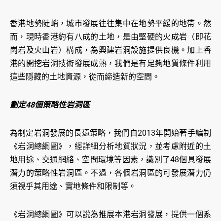
香港地勢陡峭，城市發展往往集中在地勢平緩的地帶。然
而，現時香港約有八成的土地，是由堅硬的火成岩（即花
崗岩及火山岩）構成，為興建岩洞設施提供良機。加上香
港的開挖岩洞技術發展成熟，我們是有足夠地質條件利用
這些隱藏的土地資源，從而締造新的空間。
劃定48個策略性岩洞區
為制定岩洞發展的長遠策略，我們自2013年開始著手編制
《岩洞總綱圖》，經詳細分析地質狀況，並考慮附近的土
地用途、交通網絡、空間環境等因素，識別了48個具發展
潛力的策略性岩洞區。不過，各個岩洞區的可發展潛力仍
須視乎其用途、實地條件和限制等。
《岩洞總綱圖》可以說為推展本港岩洞發展，提供一個系