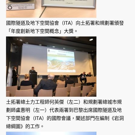
國際隧道及地下空間協會（ITA）向土拓署和規劃署頒發
「年度創新地下空間概念」大獎。
土拓署總土力工程師何英傑（左二）和規劃署總城市規
劃師盧惠明（左一）代表兩署到巴黎出席國際隧道及地
下空間協會（ITA）的國際會議，闡述部門在編制《岩洞
總綱圖》的工作。