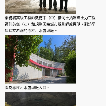
渠務署高級工程師戴德中（中）偕同土拓署總土力工程
師何英傑（左）和規劃署總城市規劃師盧惠明，到訪早
年建於岩洞的赤柱污水處理廠。
圖為赤柱污水處理廠入口。