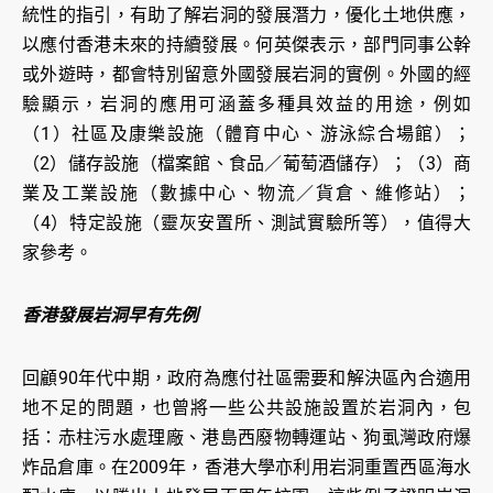
統性的指引，有助了解岩洞的發展潛力，優化土地供應，
以應付香港未來的持續發展。何英傑表示，部門同事公幹
或外遊時，都會特別留意外國發展岩洞的實例。外國的經
驗顯示，岩洞的應用可涵蓋多種具效益的用途，例如
（1）社區及康樂設施（體育中心、游泳綜合場館）；
（2）儲存設施（檔案館、食品／葡萄酒儲存）；（3）商
業及工業設施（數據中心、物流／貨倉、維修站）；
（4）特定設施（靈灰安置所、測試實驗所等），值得大
家參考。
香港發展岩洞早有先例
回顧90年代中期，政府為應付社區需要和解決區內合適用
地不足的問題，也曾將一些公共設施設置於岩洞內，包
括：赤柱污水處理廠、港島西廢物轉運站、狗虱灣政府爆
炸品倉庫。在2009年，香港大學亦利用岩洞重置西區海水