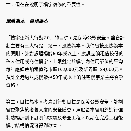
亡，但在在說明了樓宇復修的重要性。
風險為本 目標為本
「樓宇更新大行動2.0」的目標，是保障公眾安全。整套計
劃主要有三大特點。第一，風險為本。我們會按風險為本
的原則，針對處理樓齡50年或以上、應課差餉租值較低的
私人住用或商住樓宇，上限擬定於樓宇內住用單位的平均
每年應課差餉租值為市區162,000元及新界區124,000元。
預計全港約八成樓齡達50年或以上的住宅樓宇業主將合乎
資格。
第二，目標為本。考慮到行動目標是保障公眾安全，計劃
會更聚焦於老舊大廈的安全隱患，津貼基本會用於進行強
制驗樓計劃下訂明的檢驗及修葺工程，以期在完成工程後
樓宇結構情況可得到改善。