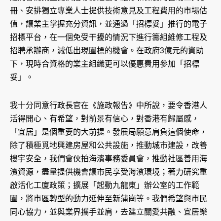
冊、安排獨立專業人士提供技術意見及工程費用的市場估
值，讓業主掌握充分資訊，並通過「招標妥」推行的電子
招標平台，在一個免受干擾的情況下進行籌組維修工程及
招聘承辦商，減低出現圍標的機會。在政府3億元的資助
下，現時合資格的業主組織更可以優惠費用參加「招標
妥」。
我十分同意行政長官在《施政報告》中所說，要令香港人
活得開心、有希望，對前景有信心，對香港有歸屬感，
「宜居」是個重要的大前提。發展局願意肩負這個使命，
除了積極覓地興建房屋和公共設施，推動城市建設，改善
樓宇安全，我們會伙拍海濱事務委員會，推動社區善用海
濱資源，盡量提供機會讓市民享受海濱環境；著力研究重
啟活化工廈政策；擴展「起動九龍東」辦公室的工作範
圍，將市區轉型的動力延伸至新蒲崗等。我們希望與市民
同心協力，並與業界攜手並肩，去建立關愛共融、宜居樂