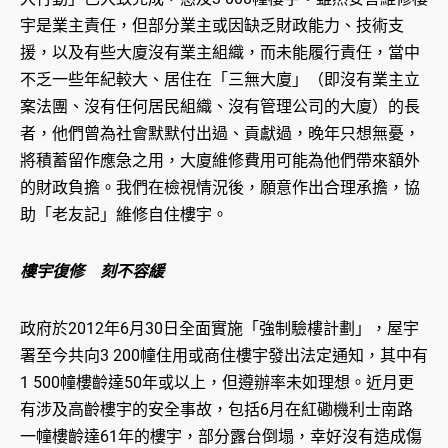
宇是業主責任，但部分業主或因缺乏財政能力、技術支
援，以及有些大廈沒有業主組織，而未能履行責任，當中
不乏一些年紀較大、居住在「三無大廈」（即沒有業主立
案法團、沒有任何居民組織、沒有管理公司的大廈）的長
者，他們曾為社會默默付出過、貢獻過，晚年只想無憂，
將積蓄留作應急之用，大廈維修費用可能為他們帶來額外
的財政負擔。我們在檢視情況後，願意作出合理承擔，協
助「老友記」維修自住樓宇。
樓宇復修 刻不容緩
政府於2012年6月30日全面實施「強制驗樓計劃」，屋宇
署至今共向3 200幢住用或商住樓宇發出法定通知，其中有
1 500幢樓齡達50年或以上，但遵辦率未如理想。近月更
有涉及高齡樓宇的安全事故，包括6月在紅磡機利士南路
一幢樓齡達61年的樓宇，部分露台倒塌，幸好沒有造成傷