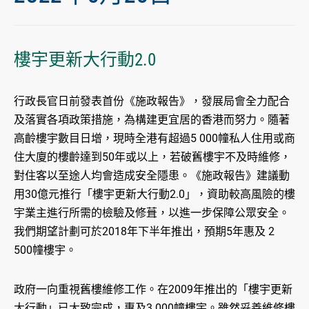
樓宇更新大行動2.0
行政長官日前發表首份《施政報告》，發展局會全力配合
及落實各項政策措施，為構建更宜居的香港而努力。隨著
高齡樓宇數目日增，現時全港有超過5 000幢私人住用或商
住大廈的樓齡達到50年或以上，若破舊樓宇不及時維修，
對住客以至途人均會造成安全隱患。《施政報告》建議動
用30億元推行「樓宇更新大行動2.0」，資助較高風險的樓
宇業主進行所需的檢驗及修葺，以進一步保障公眾安全。
我們期望計劃可於2018年下半年推出，預期5年惠及 2
500幢樓宇。
政府一向重視舊樓維修工作。在2009年推出的「樓宇更新
大行動」已大致完成，惠及3 000幢樓宇。雖然妥善維修樓