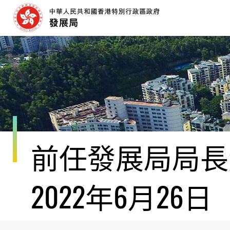
跳
至
內
容
開
始
前任發展局局長黃
2022年6月26日