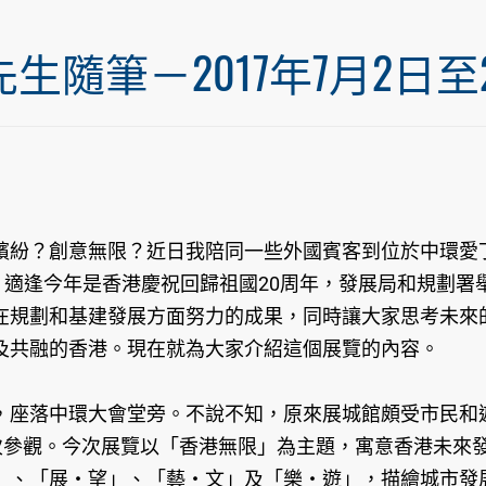
筆－2017年7月2日至20
繽紛？創意無限？近日我陪同一些外國賓客到位於中環愛
適逢今年是香港慶祝回歸祖國20周年，發展局和規劃署
在規劃和基建發展方面努力的成果，同時讓大家思考未來
及共融的香港。現在就為大家介紹這個展覽的內容。
，座落中環大會堂旁。不說不知，原來展城館頗受市民和
次參觀。今次展覽以「香港無限」為主題，寓意香港未來
」、「展‧望」、「藝‧文」及「樂‧遊」，描繪城市發