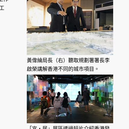
工
黃偉綸局長（右）聽取規劃署署長李
啟榮講解香港不同的城市項目。
「宜‧居」展區透過短片介紹香港發