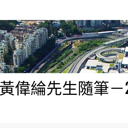
偉綸先生隨筆－20