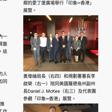
鄰的愛丁堡廣場舉行「印象∞香港」
展覽。
內一
賞藝
，這
的人
黃偉綸局長（右四）和規劃署署長李
如同
啟榮（右一）陪同美國羅德島州副州
長Daniel J. McKee（右三）及代表團
參觀「印象∞香港」展覽。
地推
工作