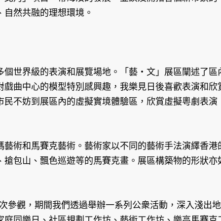
、自然共融的理想環境。
多個世界級的表演和展覽場地。「藝‧文」展區闡述了區
對戲曲中心的模型特別感興趣，我樂見日後喜歡表演和欣
市民不妨到展區內的虛擬實境體驗區，欣賞虛擬粵劇表演
碼藝術和馬賽克藝術。藝術家以不同的藝術手法演繹香港
、搶包山、飄色巡遊等的馬賽克畫。展區構築物的形狀亦
人次參觀，期間我們透過舉辦一系列公衆活動，深入淺出
家庭同樂日、社區規劃工作坊、藝術工作坊、樂高馬賽克