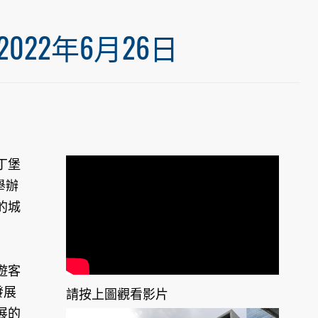
22年6月26日
丁堡
舉辦
的城
遊客
發展
請按上圖觀看影片
展的