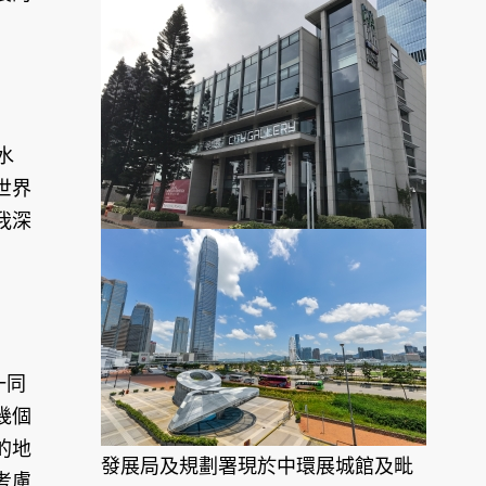
水
世界
我深
一同
幾個
的地
發展局及規劃署現於中環展城館及毗
考慮