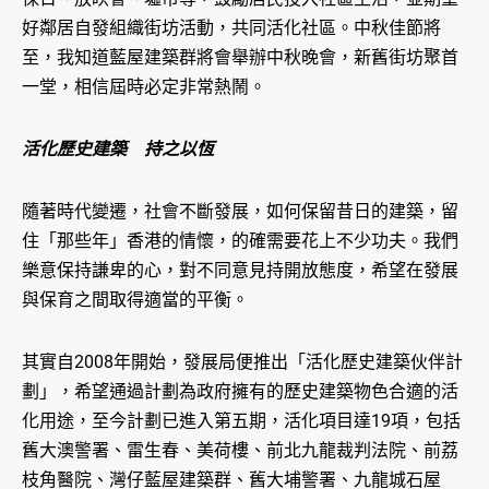
好鄰居自發組織街坊活動，共同活化社區。中秋佳節將
至，我知道藍屋建築群將會舉辦中秋晚會，新舊街坊聚首
一堂，相信屆時必定非常熱鬧。
活化歷史建築 持之以恆
隨著時代變遷，社會不斷發展，如何保留昔日的建築，留
住「那些年」香港的情懷，的確需要花上不少功夫。我們
樂意保持謙卑的心，對不同意見持開放態度，希望在發展
與保育之間取得適當的平衡。
其實自2008年開始，發展局便推出「活化歷史建築伙伴計
劃」，希望通過計劃為政府擁有的歷史建築物色合適的活
化用途，至今計劃已進入第五期，活化項目達19項，包括
舊大澳警署、雷生春、美荷樓、前北九龍裁判法院、前荔
枝角醫院、灣仔藍屋建築群、舊大埔警署、九龍城石屋