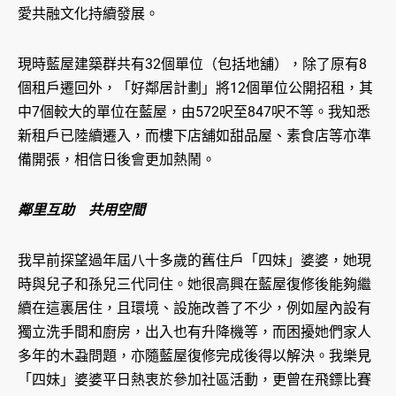
愛共融文化持續發展。
現時藍屋建築群共有32個單位（包括地舖），除了原有8
個租戶遷回外，「好鄰居計劃」將12個單位公開招租，其
中7個較大的單位在藍屋，由572呎至847呎不等。我知悉
新租戶已陸續遷入，而樓下店舖如甜品屋、素食店等亦準
備開張，相信日後會更加熱鬧。
鄰里互助 共用空間
我早前探望過年屆八十多歲的舊住戶「四妹」婆婆，她現
時與兒子和孫兒三代同住。她很高興在藍屋復修後能夠繼
續在這裏居住，且環境、設施改善了不少，例如屋內設有
獨立洗手間和廚房，出入也有升降機等，而困擾她們家人
多年的木蝨問題，亦隨藍屋復修完成後得以解決。我樂見
「四妹」婆婆平日熱衷於參加社區活動，更曾在飛鏢比賽