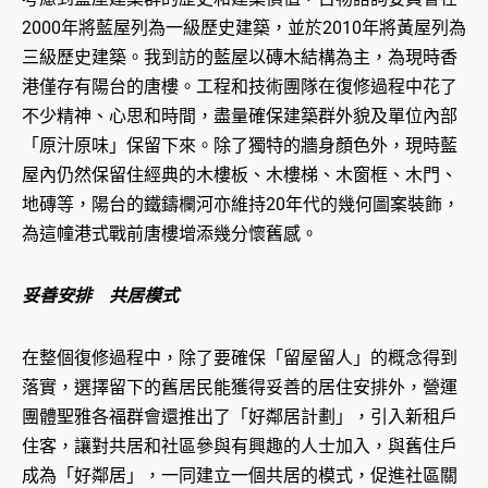
2000年將藍屋列為一級歷史建築，並於2010年將黃屋列為
三級歷史建築。我到訪的藍屋以磚木結構為主，為現時香
港僅存有陽台的唐樓。工程和技術團隊在復修過程中花了
不少精神、心思和時間，盡量確保建築群外貌及單位內部
「原汁原味」保留下來。除了獨特的牆身顏色外，現時藍
屋內仍然保留住經典的木樓板、木樓梯、木窗框、木門、
地磚等，陽台的鐵鑄欄河亦維持20年代的幾何圖案裝飾，
為這幢港式戰前唐樓增添幾分懷舊感。
妥善安排 共居模式
在整個復修過程中，除了要確保「留屋留人」的概念得到
落實，選擇留下的舊居民能獲得妥善的居住安排外，營運
團體聖雅各福群會還推出了「好鄰居計劃」，引入新租戶
住客，讓對共居和社區參與有興趣的人士加入，與舊住戶
成為「好鄰居」，一同建立一個共居的模式，促進社區關