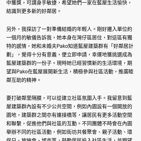
中獲獎，可謂身手敏捷，希望她們一家在藍屋生活愉快，
結識到更多新的好鄰居。
另外，我探訪了一對準備結婚的年輕人。剛好遷入單位約
一個月的敏儀告訴我，她本身在灣仔區居住，對這區有獨
特的感情，她和未婚夫Pako知道藍屋建築群有「好鄰居計
劃」，覺得十分有意義，便立即申請，幸運地獲挑選成為
藍屋建築群的一份子。現時她已經習慣新的生活環境，期
望與Pako在藍屋展開新生活，積極參與社區活動，推廣睦
鄰互助的精神。
要打破鄰里隔膜，可以從建立社區氛圍入手。我留意到藍
屋建築群內設有不少公共空間，例如內園設有一個開放的
園地，建築群之間亦有連接橋等，讓居民有更多活動空間
和聯繫，促進他們與社區的互動。不同團體不時會在內園
舉辦不同的社區活動，例如街坊共餐聚會、親子活動、環
保日、放映會、墟市等，鼓勵居民投入社區生活，並期望