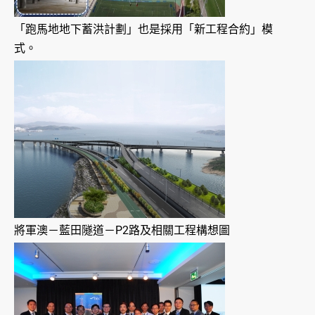
「跑馬地地下蓄洪計劃」也是採用「新工程合約」模
式。
將軍澳－藍田隧道－P2路及相關工程構想圖