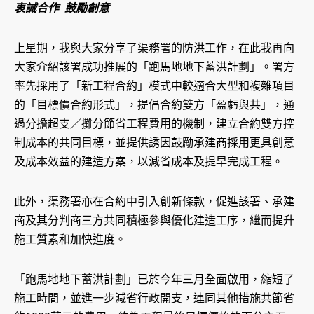
衷誠合作 鼓勵創意
上星期，我與大家分享了渠務署的防洪工作，在此我再向
大家介紹該署成功推展的「跑馬地地下蓄洪計劃」。署方
率先採用了「新工程合約」模式中較適合大型和複雜項目
的「目標價合約形式」，提倡合約雙方「盈虧與共」，通
過分擔超支／攤分節省工程費用的機制，建立合約雙方控
制成本的共同目標，並提供誘因鼓勵承建商採用更具創意
及成本效益的建造方案，以減省成本及提早完成工程。
此外，渠務署亦在合約中引入創新條款，促進該署、承建
商及其分判商三方共同積極參與優化建造工序，繼而提升
施工質素和加快進度。
「跑馬地地下蓄洪計劃」已於今年三月全面啟用，縮短了
施工時間，並進一步減省行政開支，連同其他措施共節省