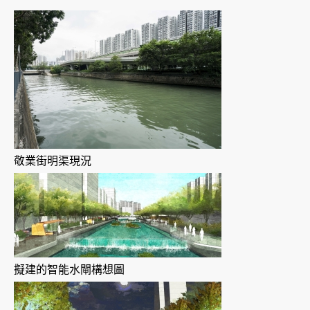
敬業街明渠現況
擬建的智能水閘構想圖