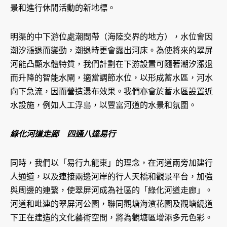
景和進行休閒活動的新地標。
明渠的中下游位處潮間帶（海陸交界的地方），水位會因
潮汐漲退而變動，潮退時更會露出河床。為使將來的翠屏
河能凸顯水體特質，我們計劃在下游設置可隨著潮汐漲退
而升降的智能水閘，適當調節水位，以形成蓄水區，河水
向下急流，因而營造瀑布效果。我們亦會於蓄水區設置近
水設施，例如人工浮島，以豐富河道的水景和氛圍。
綠化河道走廊 四通八達易行
同時，我們以「易行九龍東」的理念，在河道兩旁加建行
人通道，以及連接兩邊河岸的行人天橋和觀景平台，加強
與周邊的連繫，使翠屏河成為社區的「綠化河道走廊」。
河道和毗連的翠屏河公園，聯同觀塘海濱花園及觀塘繞道
下正在建造的文化藝術空間，將為觀塘區增添多元色彩。