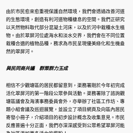
由於市民愈來愈重視保護自然環境，我們會透過改善河道
的生態環境，創造有利河道物種棲息的空間。我們正研究
以天然物料取代部分混凝土河床，以及於河中栽種水生植
物。由於翠屏河位處海水和淡水交界，我們會在不同位置
栽種合適的植物品種，務求為市民呈現優美綠化和生機盎
然的翠屏河。
與民同商共議 群策群力玉成
相信不少觀塘區的居民都留意到，渠務署剛於今年初完成
活化翠屏河的第一階段公眾參與活動。渠務署除了諮詢觀
塘區議會及海濱事務委員會外，亦舉辦了社區工作坊、專
題小組會議及巡迴展覽，並設立了項目網頁及向區內居民
寄發小冊子，介紹項目的初步設計概念及收集意見。市民
反應普遍十分正面，我們亦深深感受到公眾希望翠屏河能