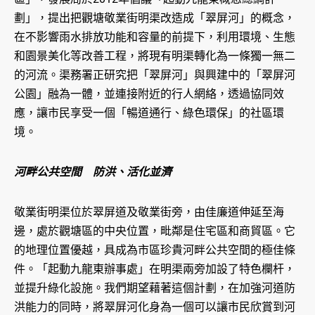
劃」，提出把觀塘敬業街明渠改造成「翠屏河」的概念，
在不影響雨水排放功能和容量的前提下，利用環境、生態
和園景美化等改善工程，將現有明渠轉化為一條獨一無二
的河流。渠務署正研究把「翠屏河」與興建中的「翠屏河
公園」融為一體，並連接附近的行人網絡，透過協同效
應，讓市民享受一個「暢道通行、綠色環保」的社區環
境。
河畔公共空間 防洪、活化並濟
敬業街明渠位於翠屏道及敬業街旁，由佳廉道伸延至海
邊，處於觀塘區的中央位置，毗鄰是住宅區和商貿區。它
的地理位置優越，具成為市區珍貴河畔公共空間的極佳條
件。「起動九龍東辦事處」在明渠兩旁加設了特色欄杆，
並提升綠化設施。我們期望藉著這個計劃，在加強河道防
洪能力的同時，將翠屏河化身為一個可以讓市民欣賞到河