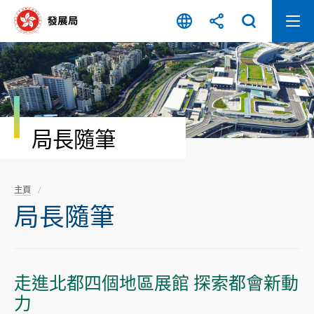
跳
至
內
容
開
始
局長隨筆
主頁
局長隨筆
走進北都四個地區展館 探索都會新動
力