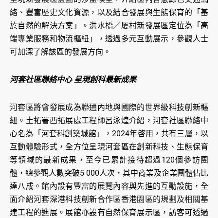
絡、豐富歷史文化資源，以及結合發展與生態保育的「基
於自然的解決方案」。洪水橋／厦村新發展區定位為「高
端專業服務和物流樞紐」，透過多元互動展示，參觀人士
可加深了解該區的發展方向。
河套社區聯絡中心 呈現創科最新成果
河套區將會發展成為聯通內地與國際的世界級科技創新樞
紐。土拓署西拓展處工程師呂泳煌介紹，河套社區聯絡中
心名為「河套科創築城館」，2024年啓用，共有三層，以
互動體驗形式，全方位呈現河套區在創新科技、生態保育
等領域的最新成果，至今已累計接待超過120個參訪團
體，總參觀人數突破5 000人次，其中商業及企業團體佔比
達八成。館內設有豐富的展覽內容與先進的互動設施，全
面介紹河套深港科技創新合作區香港園區的規劃及相關基
建工程的進展。展館亦設有自然保育展示區，訪客可透過