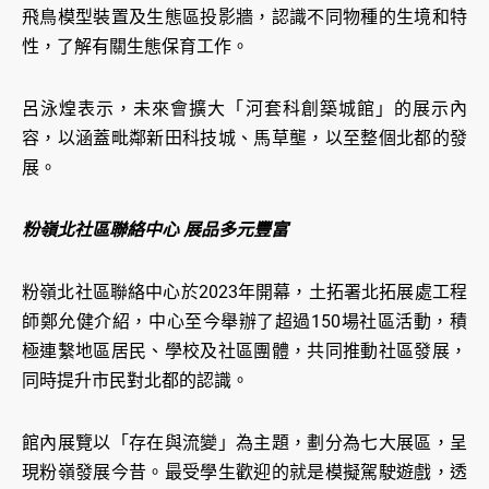
飛鳥模型裝置及生態區投影牆，認識不同物種的生境和特
性，了解有關生態保育工作。
呂泳煌表示，未來會擴大「河套科創築城館」的展示內
容，以涵蓋毗鄰新田科技城、馬草壟，以至整個北都的發
展。
粉嶺北社區聯絡中心 展品多元豐富
粉嶺北社區聯絡中心於2023年開幕，土拓署北拓展處工程
師鄭允健介紹，中心至今舉辦了超過150場社區活動，積
極連繫地區居民、學校及社區團體，共同推動社區發展，
同時提升市民對北都的認識。
館內展覽以「存在與流變」為主題，劃分為七大展區，呈
現粉嶺發展今昔。最受學生歡迎的就是模擬駕駛遊戲，透