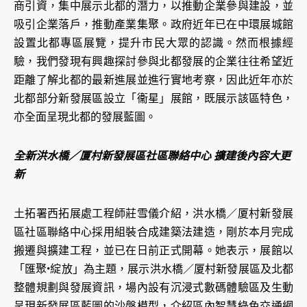
商引資，集中展示北都的潛力，以推動企業參與建設，並
吸引企業落戶，推動產業集聚。政府近年已在中環展城館
設置北都專區展覽，提升市民大眾的認識。然而根據經
驗，我們發現有興趣探討參與北都發展的企業往往希望近
距離了解北都的最新進展並進行實地考察，因此近年亦於
北都部分新發展區設立「衞星」展館，既展示該區特色，
亦全面呈現北都的發展藍圖。
全新洪水橋／厦村新發展區社區聯絡中心 擴建後內容大更
新
土拓署西拓展處工程師莊雪儀介紹，洪水橋／厦村新發展
區社區聯絡中心採用組裝合成建築法建造，剛於本月完成
搬遷與擴建工程，並已在日前正式開幕。她表示，展館以
「匯聚•綻放」為主題，展示洪水橋／厦村新發展區及北都
整體規劃與發展資訊，場內設有沉浸式數碼體驗區及生動
呈現新發展區藍圖的沙盤模型，介紹區內智慧綠色交通網