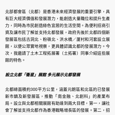
北部都會區（北都）是香港未來經濟發展的重要引擎，具
有巨大經濟價值和發展潛力，能創造大量職位和提升生產
力，同時為市民創造綠色宜居的生活空間。為便利招商引
資及讓市民了解並支持北都發展，政府先後於北都四個新
發展區包括古洞北、粉嶺北、洪水橋／厦村和河套設立展
館，以便公眾實地視察，更具體認識北都的發展潛力。今
次，我邀請了土木工程拓展署（土拓署）同事介紹這些展
館的特色。
設立北都「衞星」展館 多元展示北都發展
北都總面積約300平方公里，涵蓋元朗區和北區的已發展
新市鎮及新發展區，推動「南金融、北創科」的產業布
局。設立與北都相關展館有助達到兩大目標，第一，讓社
會了解並支持北都作為香港戰略增長區的發展。第二，招