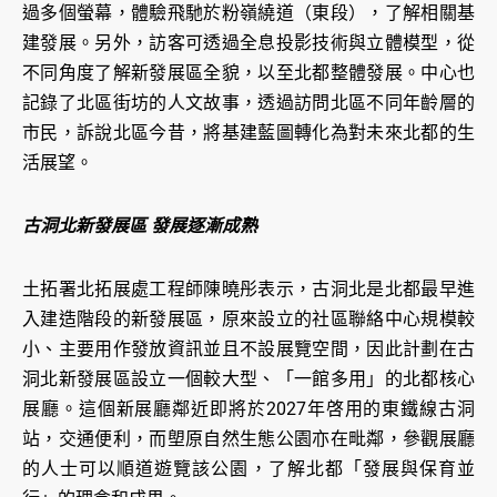
過多個螢幕，體驗飛馳於粉嶺繞道（東段），了解相關基
建發展。另外，訪客可透過全息投影技術與立體模型，從
不同角度了解新發展區全貌，以至北都整體發展。中心也
記錄了北區街坊的人文故事，透過訪問北區不同年齡層的
市民，訴說北區今昔，將基建藍圖轉化為對未來北都的生
活展望。
古洞北新發展區 發展逐漸成熟
土拓署北拓展處工程師陳曉彤表示，古洞北是北都最早進
入建造階段的新發展區，原來設立的社區聯絡中心規模較
小、主要用作發放資訊並且不設展覽空間，因此計劃在古
洞北新發展區設立一個較大型、「一館多用」的北都核心
展廳。這個新展廳鄰近即將於2027年啓用的東鐵線古洞
站，交通便利，而塱原自然生態公園亦在毗鄰，參觀展廳
的人士可以順道遊覽該公園，了解北都「發展與保育並