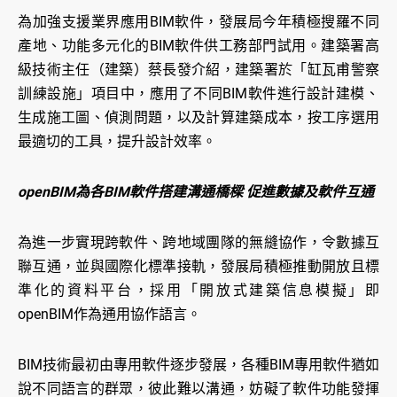
為加強支援業界應用BIM軟件，發展局今年積極搜羅不同
產地、功能多元化的BIM軟件供工務部門試用。建築署高
級技術主任（建築）蔡長發介紹，建築署於「缸瓦甫警察
訓練設施」項目中，應用了不同BIM軟件進行設計建模、
生成施工圖、偵測問題，以及計算建築成本，按工序選用
最適切的工具，提升設計效率。
openBIM為各BIM軟件搭建溝通橋樑 促進數據及軟件互通
為進一步實現跨軟件、跨地域團隊的無縫協作，令數據互
聯互通，並與國際化標準接軌，發展局積極推動開放且標
準化的資料平台，採用「開放式建築信息模擬」即
openBIM作為通用協作語言。
BIM技術最初由專用軟件逐步發展，各種BIM專用軟件猶如
說不同語言的群眾，彼此難以溝通，妨礙了軟件功能發揮