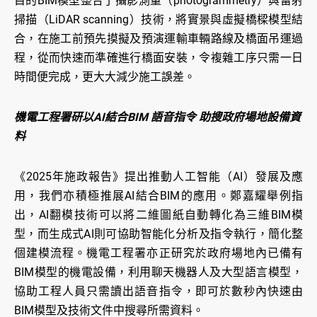
目的BIM模型整合了攝影測量（photogrammetry）與雷射
掃描（LiDAR scanning）技術，將實景與虛擬橋樑模型結
合，在施工前預先摸擬及預演運輸車輛路線及橋面吊運過
程，從而快速而準確進行橋面安裝，令複雜工序只需一日
時間便完成，更大大減少施工誤差。
機電工程署研以AI結合BIM 語音指令 助搜政府場地設備資
料
《2025年施政報告》提出推動人工智能（AI）發展及應
用，我們亦積極推展AI結合BIM的應用。鄭嘉耀舉例指
出，AI翻模技術可以將二維圖紙自動轉化為三維BIM模
型，而生成式AI則可協助智能化分析及指令執行，簡化整
個建模流程。機電工程署亦正研究於政府場地內已備有
BIM模型的機電設備，利用聊天機器人及大型語言模型，
協助工程人員只需讀出語音指令，即可於數秒內快速由
BIM模型及技術文件中搜尋所需資料。