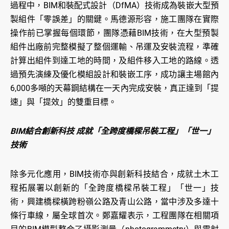
過程中，BIM和裝配式設計（DfMA）技術成為裝嵌大型預
製組件「零誤差」的關鍵。馬德源形容，施工團隊在實際
操作前已掌握每個環節，團隊憑藉BIM技術，在大型預製
組件出廠前完整模擬了整個運輸、吊運及安裝流程，準確
計算出組件到達工地的時間，及組件移入工地的路線。透
過預先演練及優化模組設計和裝嵌工序，成功讓主場館內
6,000多噸的天幕鋼結構在一天內完成安裝，真正達到「提
速」與「提效」的雙重目標。
BIM結合創新科技 成就「全跨度橋樑吊裝工程」「世一」
技術
除多元化應用，BIM技術亦與創新科技結合，成就土木工
程拓展署以創新的「全跨度橋樑吊裝工程」「世一」技
術，興建橋樑橫跨粉嶺公路及青山公路，當中涉及多達十
條行車線，屬全球首次。鄭嘉耀表示，工程團隊在相關項