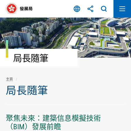
跳
至
內
容
開
始
局長隨筆
主頁
局長隨筆
聚焦未來：建築信息模擬技術
（BIM）發展前瞻