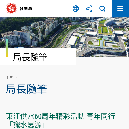
跳
至
內
容
開
始
局長隨筆
主頁
局長隨筆
東江供水60周年精彩活動 青年同行
「識水思源」