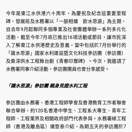
今年是東江水供港六十周年，為慶祝及紀念這重要里程
碑，發展局及水務署以「一脈相連 飲水思源」為主題，
自去年9月起聯同多個專業及社會團體舉辦一系列多元化
活動，截至今年7月底已推出16項活動或節目，讓市民深
入了解東江水供港歷史及意義，當中包括於7月份舉行的
「識水思源」國家水利建設暨文化科技參訪團（參訪團）
及東深供水工程舞台劇《青春印豐碑》。今次，我邀請了
水務署同事介紹活動，參訪團團員也會分享感受。
「識水思源」參訪團 親身見證水利工程
參訪團由水務署、香港工程師學會及香港教育工作者聯會
聯合舉辦，約120名香港中學生、工程系大專生、青年工
程師、工程業界及相關政府部門代表參與。水務署總工程
師（香港及離島區）連登泰介紹，為期五天的參訪團於7