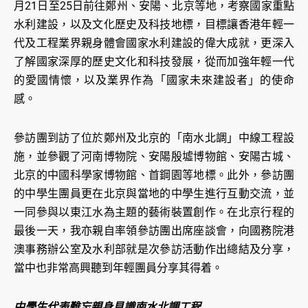
月21日至25日前往鄭州、安陽、北京等地，考察國家重點
水利建設，以及文化歷史及科技地標，目標讓香港年輕一
代及工程業界親身體會國家水利建設的偉大成就，更深入
了解國家深厚的歷史文化和科技發展，從而加強年輕一代
的愛國情懷，以及業界作為「國家未來建設者」的使命
感。
參訪團到訪了位於鄭州及北京的「南水北調」中線工程設
施，並參觀了河南博物院、安陽殷墟博物館、安陽古城、
北京的中國科學家博物館、首鋼園等地標。此外，參訪團
的中學生團員更在北京與當地的中學生進行互動交流，並
一同參與以東江水為主題的藝術裝置創作。在北京行程的
最後一天，我亦親自率領參訪團出席座談會，向國務院港
澳事務辦公室及水利部就是次參訪活動作出總結及分享，
當中也非常高興聽到年輕團員分享其得着。
中學生代表難忘親身見識南水北調工程