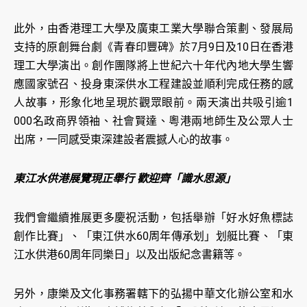
此外，由香港理工大學及廣東工業大學聯合策劃、發展局
支持的原創舞台劇《青春印豐碑》於7月9日及10日在香港
理工大學演出。創作團隊將上世紀六十年代內地大學生響
應國家號召、投身東深供水工程建設並順利完成任務的感
人故事，形象化地呈現於觀眾眼前。兩天演出共吸引逾1
000名政商界領袖、社會賢達、粵港兩地師生及公眾人士
出席，一同感受東深建設者震撼人心的故事。
東江水供港展覽現正舉行 歡迎齊「識水思源」
我們會繼續推展更多慶祝活動，包括舉辦「好水好魚標誌
創作比賽」、「東江供水60周年傳承划」划艇比賽、「東
江水供港60周年同樂日」以及出版紀念書籍等。
另外，康樂及文化事務署轄下的弘揚中華文化辦公室和水