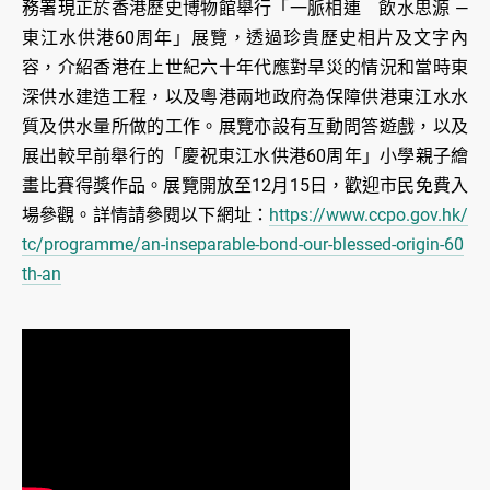
務署現正於香港歷史博物館舉行「一脈相連 飲水思源 —
東江水供港60周年」展覽，透過珍貴歷史相片及文字內
容，介紹香港在上世紀六十年代應對旱災的情況和當時東
深供水建造工程，以及粵港兩地政府為保障供港東江水水
質及供水量所做的工作。展覽亦設有互動問答遊戲，以及
展出較早前舉行的「慶祝東江水供港60周年」小學親子繪
畫比賽得獎作品。展覽開放至12月15日，歡迎市民免費入
場參觀。詳情請參閱以下網址：
https://www.ccpo.gov.hk/
tc/programme/an-inseparable-bond-our-blessed-origin-60
th-an