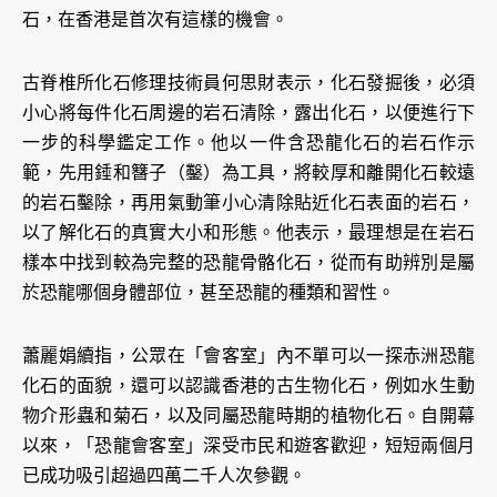
石，在香港是首次有這樣的機會。
古脊椎所化石修理技術員何思財表示，化石發掘後，必須
小心將每件化石周邊的岩石清除，露出化石，以便進行下
一步的科學鑑定工作。他以一件含恐龍化石的岩石作示
範，先用錘和簪子（鑿）為工具，將較厚和離開化石較遠
的岩石鑿除，再用氣動筆小心清除貼近化石表面的岩石，
以了解化石的真實大小和形態。他表示，最理想是在岩石
樣本中找到較為完整的恐龍骨骼化石，從而有助辨別是屬
於恐龍哪個身體部位，甚至恐龍的種類和習性。
蕭麗娟續指，公眾在「會客室」內不單可以一探赤洲恐龍
化石的面貌，還可以認識香港的古生物化石，例如水生動
物介形蟲和菊石，以及同屬恐龍時期的植物化石。自開幕
以來，「恐龍會客室」深受市民和遊客歡迎，短短兩個月
已成功吸引超過四萬二千人次參觀。