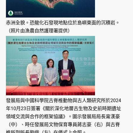
赤洲全貌。恐龍化石發現地點位於島嶼東面的沉積岩。
（照片由漁農自然護理署提供）
發展局與中國科學院古脊椎動物與古人類研究所於2024
年10月23日簽署《關於深化地層古生物及史前時期遺址
領域交流與合作的框架協議》。圖示發展局局長甯漢豪
（中）、時任發展局文物保育專員蔣志豪（右）與古脊
椎所副所長劉俊（左）在儀式上合照。