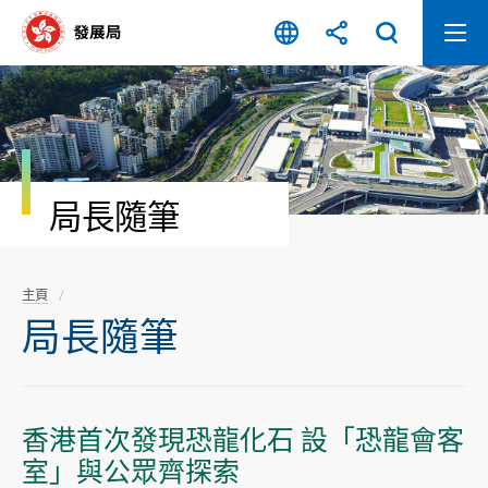
跳
至
內
容
開
始
局長隨筆
主頁
局長隨筆
香港首次發現恐龍化石 設「恐龍會客
室」與公眾齊探索