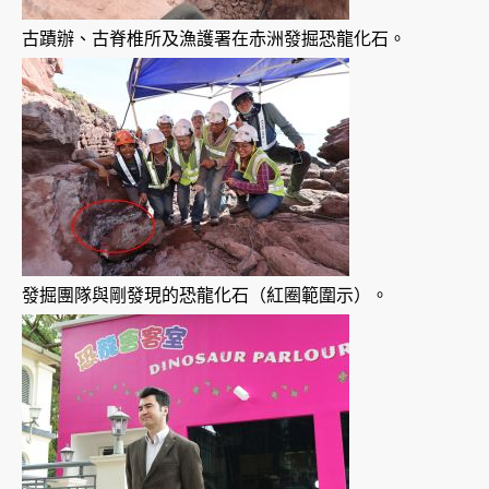
古蹟辦、古脊椎所及漁護署在赤洲發掘恐龍化石。
發掘團隊與剛發現的恐龍化石（紅圈範圍示）。