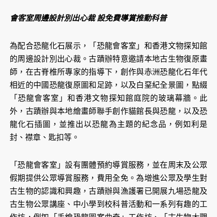
會客室周邊設計別出心裁 設免費導賞推動科普
為配合恐龍化石展示，「恐龍會客室」和香港文物探知館
的周邊設計別出心裁。古蹟辦特意邀請本地古生物復原畫
師，在古脊椎所專家的指導下，創作與赤洲恐龍化石年代
相近的中國恐龍復原圖和足跡，以及白堊紀全景圖，點綴
「恐龍會客室」和香港文物探知館庭院的玻璃幕牆。此
外，古蹟辦與本地繪畫師聯手創作貓館長與恐龍，以及恐
龍化石插圖，並推出以恐龍為主題的紀念品，例如利是
封、襟章、匙扣等。
「恐龍會客室」設有團體預約導賞服務，並在周末及公眾
假期提供公眾導賞服務，費用全免。為增進公眾及學生對
古生物的認識和興趣，古蹟辦與漁護署已開展九場恐龍及
古生物公眾講座、中小學到校科普活動和一系列有趣的工