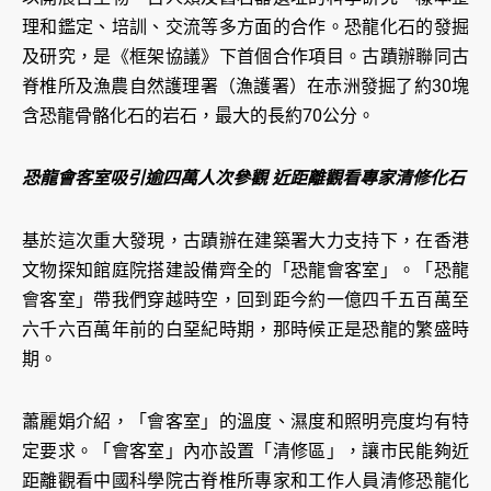
理和鑑定、培訓、交流等多方面的合作。恐龍化石的發掘
及研究，是《框架協議》下首個合作項目。古蹟辦聯同古
脊椎所及漁農自然護理署（漁護署）在赤洲發掘了約30塊
含恐龍骨骼化石的岩石，最大的長約70公分。
恐龍會客室吸引逾四萬人次參觀 近距離觀看專家清修化石
基於這次重大發現，古蹟辦在建築署大力支持下，在香港
文物探知館庭院搭建設備齊全的「恐龍會客室」。「恐龍
會客室」帶我們穿越時空，回到距今約一億四千五百萬至
六千六百萬年前的白堊紀時期，那時候正是恐龍的繁盛時
期。
蕭麗娟介紹，「會客室」的溫度、濕度和照明亮度均有特
定要求。「會客室」內亦設置「清修區」，讓市民能夠近
距離觀看中國科學院古脊椎所專家和工作人員清修恐龍化