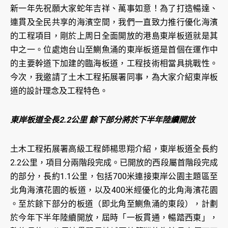
新一年先祝願大家蛇年吉祥、萬事如意！為了打造暢達、
連貫及全民共享的海濱空間，我們一直致力推行優化海濱
的工程項目，剛於上周日全面開放的港島東岸板道就是其
中之一。位處炮台山至鰂魚涌的東岸板道是首個在運作中
的主要幹道下加建的臨海板道，工程技術相當具挑戰性。
今次，我邀請了土木工程拓展署同事，為大家介紹東岸板
道的設計理念及工程特色。
東岸板道全長2.2公里 餘下部分將於下半年陸續開放
土木工程拓展署高級工程師楊思翔介紹，東岸板道全長約
2.2公里，項目分兩階段完成。已開放的西段屬首階段完成
的部分，長約1.1公里，包括700米連接東岸公園主題區至
北角海濱花園的板道，以及400米經優化的北角海濱花園
。至於餘下部分的板道（即北角至鰂魚涌的東段），計劃
於今年下半年陸續開放，屆時「一板貫通，暢踏西東」，