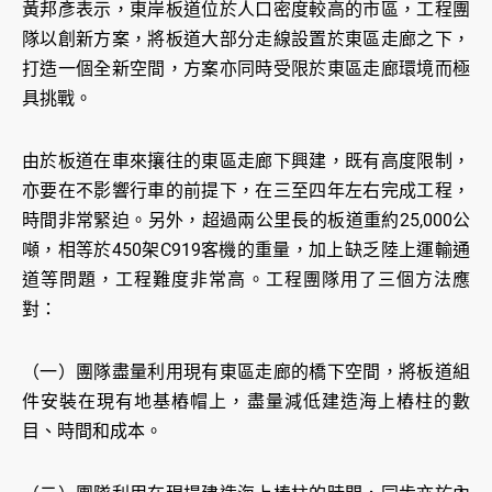
黃邦彥表示，東岸板道位於人口密度較高的市區，工程團
隊以創新方案，將板道大部分走線設置於東區走廊之下，
打造一個全新空間，方案亦同時受限於東區走廊環境而極
具挑戰。
由於板道在車來攘往的東區走廊下興建，既有高度限制，
亦要在不影響行車的前提下，在三至四年左右完成工程，
時間非常緊迫。另外，超過兩公里長的板道重約25,000公
噸，相等於450架C919客機的重量，加上缺乏陸上運輸通
道等問題，工程難度非常高。工程團隊用了三個方法應
對：
（一）團隊盡量利用現有東區走廊的橋下空間，將板道組
件安裝在現有地基樁帽上，盡量減低建造海上樁柱的數
目、時間和成本。