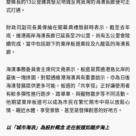
整條長約13公里連貫堅尼地城至筲箕灣的海濱長廊便可正
式打通。
財政司副司長黃偉綸在開幕典禮致辭時表示，截至去年
底，維港兩岸海濱長廊已延長至29公里，尚有五公里會陸
續完成，當中包括餘下的東岸板道東段及九龍區的海濱長
廊。
海濱事務委員會主席何文堯表示，板道是貫通港島北岸的
最後一塊拼圖，對駁通維港海濱具有重要啟示，亦為日後
海濱發展提供更多可能。板道的「共享徑」正好讓使用者
有較多彈性進行跑步、踏單車、與寵物散步等不同活動。
他期望東岸板道可以成為市民在繁忙鬧市中得以放鬆心
情、親近水體、享受景致、甚至是發揮創意的好地方。
以「城市海浪」為設計概念 走在板道如踏步海上