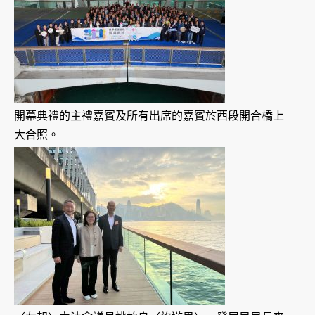
開幕典禮的主禮嘉賓及所有出席的嘉賓於西段開合橋上
大合照。