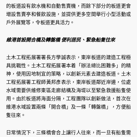
的板道設有飲水機和自動售賣機，而餘下部分的板道更會
增設售賣亭和餐飲設施，並提供更多空間舉行小型活動或
戶外展覽等，令板道更具活力。
維港首設開合橋及轉盤橋 便利居民、緊急船隻往來
土木工程拓展署署長方學誠表示，東岸板道的建造工程極
具挑戰性。土木工程拓展署本着「辦法總比困難多」的精
神，使用因地制宜的策略，以創新元素去建造板道。土木
工程拓展署工程師黃邦彥表示，東岸板道鄰近岸邊，位處
水域需要供維修東區走廊結構及海堤以至緊急救援船隻使
用。由於板道將海面分隔，工程團隊以創新做法，首次在
維港水域設置兩條「開合橋」及一條「轉盤橋」，方便船
隻往來。
日常情況下，三條橋會合上讓行人往來，而一旦有船隻需