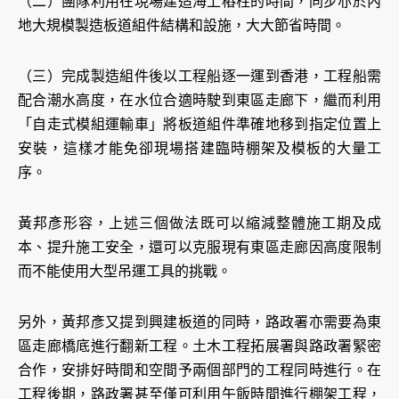
（二）團隊利用在現場建造海上樁柱的時間，同步亦於內
地大規模製造板道組件結構和設施，大大節省時間。
（三）完成製造組件後以工程船逐一運到香港，工程船需
配合潮水高度，在水位合適時駛到東區走廊下，繼而利用
「自走式模組運輸車」將板道組件準確地移到指定位置上
安裝，這樣才能免卻現場搭建臨時棚架及模板的大量工
序。
黃邦彥形容，上述三個做法既可以縮減整體施工期及成
本、提升施工安全，還可以克服現有東區走廊因高度限制
而不能使用大型吊運工具的挑戰。
另外，黃邦彥又提到興建板道的同時，路政署亦需要為東
區走廊橋底進行翻新工程。土木工程拓展署與路政署緊密
合作，安排好時間和空間予兩個部門的工程同時進行。在
工程後期，路政署甚至僅可利用午飯時間進行棚架工程，