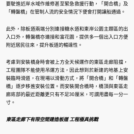
要駛進近岸水域作維修甚至緊急救援行動，「開合橋」及
「轉盤橋」在管制人流的安全情況下便會打開讓船通過。
此外，除板道兩端分別連接糖水道和東岸公園主題區的出
入口外，轉盤橋亦連接和富花園，提供多一個出入口方便
附近居民往來，提升板道的暢達性。
考慮到安裝橋身時會被上方全天候運作的東區走廊阻擋，
工程團隊不能使用吊運方法，因此想到於新建的地基上安
裝臨時滑道，在現場以滑動方式，將「開合橋」和「轉盤
橋」逐步移進安裝位置。而安裝開合橋時，橋頂與東區走
廊底部的最近距離更只有不足30厘米，可謂用盡每一分一
寸。
東區走廊下有限空間建造板道 工程極具挑戰