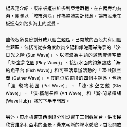
楊思翔介紹，東岸板道被維多利亞港環抱，左右兩旁均為
海，團隊以「城市海浪」作為整體設計概念，讓市民走在
板道有如踏步海上的感覺。
整條板道長廊劃分成八個主題區，已開放的西段共有四個
主題區，包括可從多角度欣賞夕陽和維港兩岸海景的「汐·
日光之階 (Sun Wave)」、以海浪為主題的遊樂康體空間
「淘·童夢之園 (Play Wave)」、接近水面的釣魚熱點「漁·
釣魚平台 (Fish Wave)」和可靈活舉辦活動的「滙·共融空
間 (Gather Wave)」。其餘位於東段的四個主題區，包括
「渡·寵物花園 (Pet Wave)」、「漮·水空之鏡 (Sky
Wave)」、「演·藝創長廊 (Art Wave)」和「瀚·閒聚樞紐
(Wave Hub)」將於下半年開放。
另外，東岸板道東西兩段分別設置了三個觀景台，供市民
欣賞維多利亞港的全景，帶來嶄新的親水體驗。首段開放