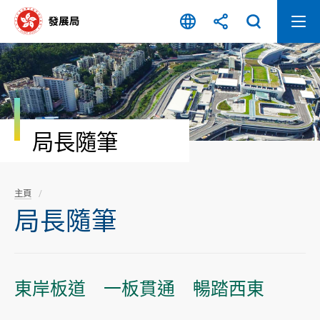
跳
至
內
容
開
始
局長隨筆
主頁
局長隨筆
東岸板道 一板貫通 暢踏西東