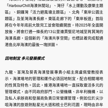
「HarbourChill海濱休閒站」、灣仔「水上運動及康樂主題
區」、銅鑼灣「活力避風塘主題區」、北角「東岸公園主
題區」及荃灣海濱長廊。東區走廊下的「東岸板道」首段
將在今年年底前大致完工並會陸續開放，待2025年全面開
放後，將會打通一條長約13公里連貫堅尼地城至筲箕灣的
海濱長廊，這個新的「海濱共享空間」也標誌着完成駁通
港島北岸海濱的最後一塊拼圖。
因地制宜 多元發展模式
九龍、荃灣及葵青海濱發展專責小組主席盧佩瑩教授表
示，海濱場地的管理和運作必須因地制宜，配合相關場地
的性質及特色。因此，維港海濱場地一直採取靈活多元的
管理模式，由不同政府部門、公營機構、非牟利機構，以
及私人承辦商和發展商負責日常營運管理。例如位於尖沙
咀海濱的旅遊熱點星光大道和梳士巴利花園，現時由非牟