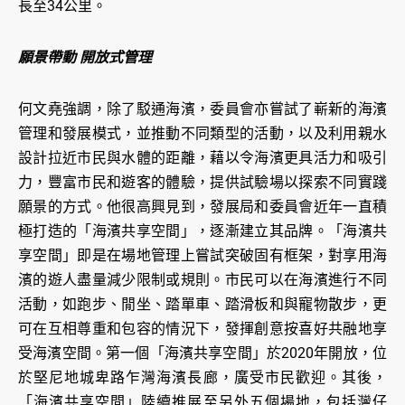
長至34公里。
願景帶動 開放式管理
何文堯強調，除了駁通海濱，委員會亦嘗試了嶄新的海濱
管理和發展模式，並推動不同類型的活動，以及利用親水
設計拉近市民與水體的距離，藉以令海濱更具活力和吸引
力，豐富市民和遊客的體驗，提供試驗場以探索不同實踐
願景的方式。他很高興見到，發展局和委員會近年一直積
極打造的「海濱共享空間」，逐漸建立其品牌。「海濱共
享空間」即是在場地管理上嘗試突破固有框架，對享用海
濱的遊人盡量減少限制或規則。市民可以在海濱進行不同
活動，如跑步、閒坐、踏單車、踏滑板和與寵物散步，更
可在互相尊重和包容的情況下，發揮創意按喜好共融地享
受海濱空間。第一個「海濱共享空間」於2020年開放，位
於堅尼地城卑路乍灣海濱長廊，廣受市民歡迎。其後，
「海濱共享空間」陸續推展至另外五個場地，包括灣仔