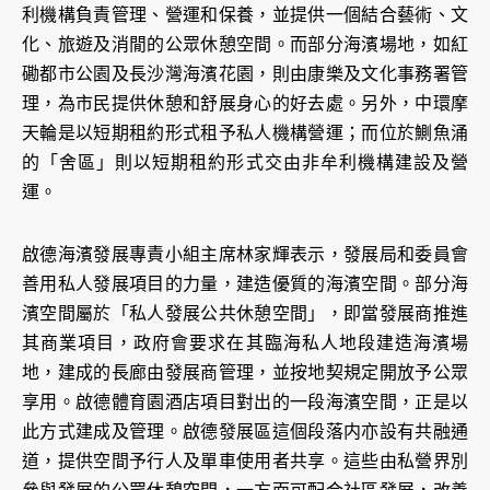
利機構負責管理、營運和保養，並提供一個結合藝術、文
化、旅遊及消閒的公眾休憩空間。而部分海濱場地，如紅
磡都市公園及長沙灣海濱花園，則由康樂及文化事務署管
理，為市民提供休憩和舒展身心的好去處。另外，中環摩
天輪是以短期租約形式租予私人機構營運；而位於鰂魚涌
的「舍區」則以短期租約形式交由非牟利機構建設及營
運。
啟德海濱發展專責小組主席林家輝表示，發展局和委員會
善用私人發展項目的力量，建造優質的海濱空間。部分海
濱空間屬於「私人發展公共休憩空間」，即當發展商推進
其商業項目，政府會要求在其臨海私人地段建造海濱場
地，建成的長廊由發展商管理，並按地契規定開放予公眾
享用。啟德體育園酒店項目對出的一段海濱空間，正是以
此方式建成及管理。啟德發展區這個段落内亦設有共融通
道，提供空間予行人及單車使用者共享。這些由私營界別