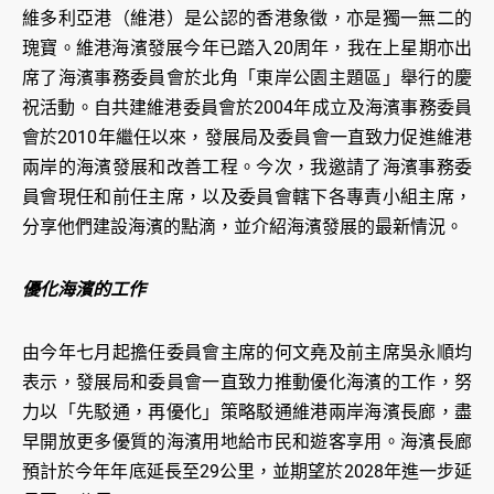
維多利亞港（維港）是公認的香港象徵，亦是獨一無二的
瑰寶。維港海濱發展今年已踏入20周年，我在上星期亦出
席了海濱事務委員會於北角「東岸公園主題區」舉行的慶
祝活動。自共建維港委員會於2004年成立及海濱事務委員
會於2010年繼任以來，發展局及委員會一直致力促進維港
兩岸的海濱發展和改善工程。今次，我邀請了海濱事務委
員會現任和前任主席，以及委員會轄下各專責小組主席，
分享他們建設海濱的點滴，並介紹海濱發展的最新情況。
優化海濱的工作
由今年七月起擔任委員會主席的何文堯及前主席吳永順均
表示，發展局和委員會一直致力推動優化海濱的工作，努
力以「先駁通，再優化」策略駁通維港兩岸海濱長廊，盡
早開放更多優質的海濱用地給市民和遊客享用。海濱長廊
預計於今年年底延長至29公里，並期望於2028年進一步延