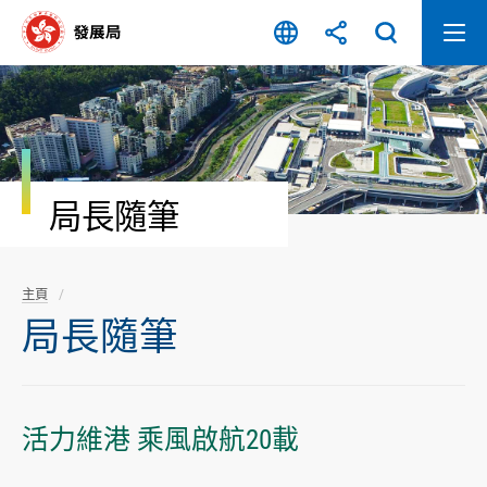
跳
至
內
容
開
始
局長隨筆
主頁
局長隨筆
活力維港 乘風啟航20載