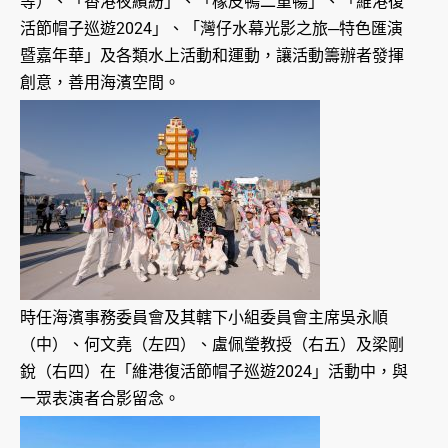
等）、「香港夜繽紛」、「橡皮鴨二重暢」、「維港復
活節帽子巡遊2024」、「灣仔水幕光影之旅─特色匯演
暨嘉年華」及各類水上活動和運動，讓活動籌辦者發揮
創意，善用海濱空間。
時任海濱事務委員會及其轄下小組委員會主席吳永順
（中）、何文堯（左四）、盧佩瑩教授（右五）及梁剛
銳（右四）在「維港復活節帽子巡遊2024」活動中，與
一眾表演者合影留念。