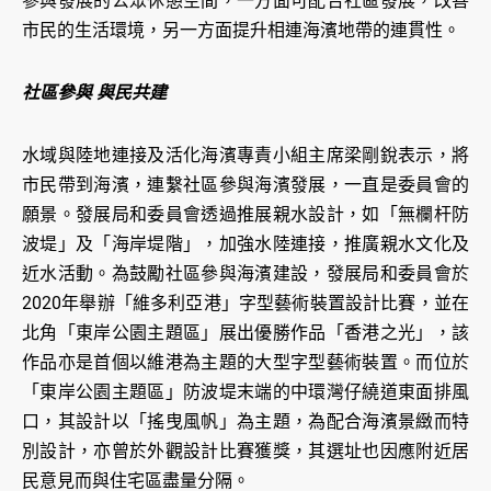
參與發展的公眾休憩空間，一方面可配合社區發展，改善
市民的生活環境，另一方面提升相連海濱地帶的連貫性。
社區參與 與民共建
水域與陸地連接及活化海濱專責小組主席梁剛銳表示，將
市民帶到海濱，連繫社區參與海濱發展，一直是委員會的
願景。發展局和委員會透過推展親水設計，如「無欄杆防
波堤」及「海岸堤階」，加強水陸連接，推廣親水文化及
近水活動。為鼓勵社區參與海濱建設，發展局和委員會於
2020年舉辦「維多利亞港」字型藝術裝置設計比賽，並在
北角「東岸公園主題區」展出優勝作品「香港之光」，該
作品亦是首個以維港為主題的大型字型藝術裝置。而位於
「東岸公園主題區」防波堤末端的中環灣仔繞道東面排風
口，其設計以「搖曳風帆」為主題，為配合海濱景緻而特
別設計，亦曾於外觀設計比賽獲獎，其選址也因應附近居
民意見而與住宅區盡量分隔。