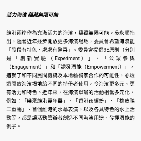
活力海濱 蘊藏無限可能
維港兩岸作為充滿活力的海濱，蘊藏無限可能。吳永順指
出，隨著近年逐步開放更多海濱場地，委員會希望海濱能
「段段有特色、處處有驚喜」。委員會提倡3E原則（分別
是「創新實驗（Experiment）」、「公眾參與
（Engagement）」和「誘發潛能（Empowerment）」，
造就了和不同民間機構及本地藝術家合作的可能性，亦透
過開放海濱場地給不同的持份者使用，令海濱更多元、更
有活力和特色。近年來，在海濱舉辦的活動相當多元化，
例如：「樂聚維港嘉年華」、「香港夜繽紛」、「橡皮鴨
二重暢」、首個維港的水幕表演，以及各具特色的水上活
動等，都是讓活動籌辦者創造不同海濱用途、發揮潛能的
例子。