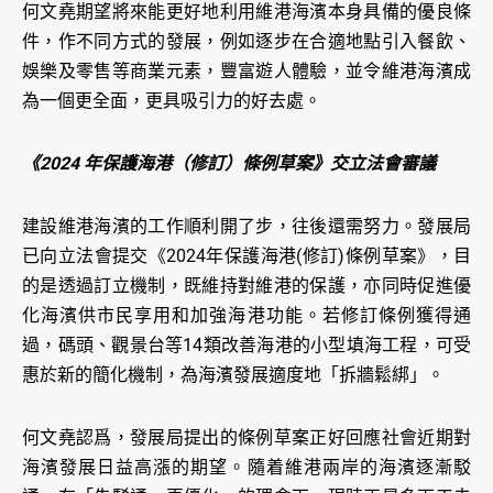
何文堯期望將來能更好地利用維港海濱本身具備的優良條
件，作不同方式的發展，例如逐步在合適地點引入餐飲、
娛樂及零售等商業元素，豐富遊人體驗，並令維港海濱成
為一個更全面，更具吸引力的好去處。
《2024 年保護海港（修訂）條例草案》交立法會審議
建設維港海濱的工作順利開了步，往後還需努力。發展局
已向立法會提交《2024年保護海港(修訂)條例草案》，目
的是透過訂立機制，既維持對維港的保護，亦同時促進優
化海濱供市民享用和加強海港功能。若修訂條例獲得通
過，碼頭、觀景台等14類改善海港的小型填海工程，可受
惠於新的簡化機制，為海濱發展適度地「拆牆鬆綁」。
何文堯認爲，發展局提出的條例草案正好回應社會近期對
海濱發展日益高漲的期望。隨着維港兩岸的海濱逐漸駁