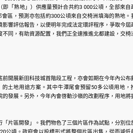
即「熟地」）供應量預計合共約3 000公頃，全部來自
部都會區，預測亦包括約300公頃來自交椅洲填海的熟地。
境影響評估報告，以便明年完成法定環評程序，爭取今屆
度不同，有助資源配置，我們正全速推進北都建設，交椅
底前開展新田科技城首階段工程，亦會如期在今年內公布
的土地用途方案。其中牛潭尾會預留50多公頃用地，
院的發展。另外，今年內會啓動沙嶺的改劃程序，用地將
行「片區開發」。我們物色了三個片區作為試點，分別位
至20公頃。政府會以投標形式將整個片區出售，從而減低