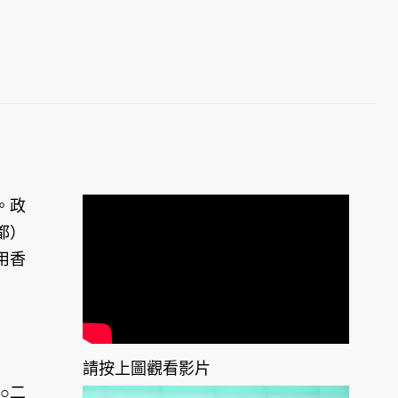
。政
都）
用香
請按上圖觀看影片
○二