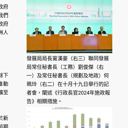
政府
我們
政府
洲人
發展局局長甯漢豪（右三）聯同發展
局常任秘書長（工務）劉俊傑（右
餘下
一）及常任秘書長（規劃及地政）何
推動
珮玲（右二）在十月十九日舉行的記
擴至
者會，闡述《行政長官2024年施政報
告》相關措施。
於新
前期