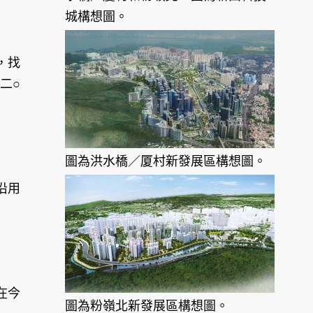
城構想圖。
，找
二○
圖為洪水橋／厦村新發展區構想圖。
沿用
在今
圖為粉嶺北新發展區構想圖。