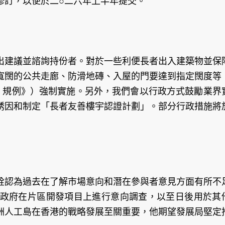
修訂，以便於二○二六年上半年提交。
出建議並諮詢持份者。對於一些利便長者出入建築物並保
寬闊的公共走廊、防滑地磚、入屋的門要達到指定闊度等
）規例》）強制實施。另外，我們會以行政方式鼓勵業界
誘因和制定「長者友善樓宇認證計劃」。部分行政措施將
銓認為過去在了解市場意向和潛在參與者意見方面有所不
政府在片區開發項目上進行意向調查，以至日後用於其
洲人工島在香港的戰略發展至關重要，他期望發展局堅定