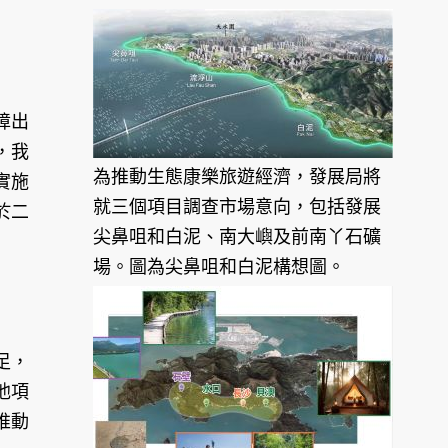
障出
，我
為推動生態康樂旅遊經濟，發展局將
實施
就三個項目調查市場意向，包括發展
於二
尖鼻咀和白泥、南大嶼及前南丫石礦
場。圖為尖鼻咀和白泥構想圖。
足，
他項
推動