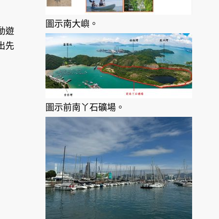
圖示南大嶼。
動遊
出先
圖示前南丫石礦場。