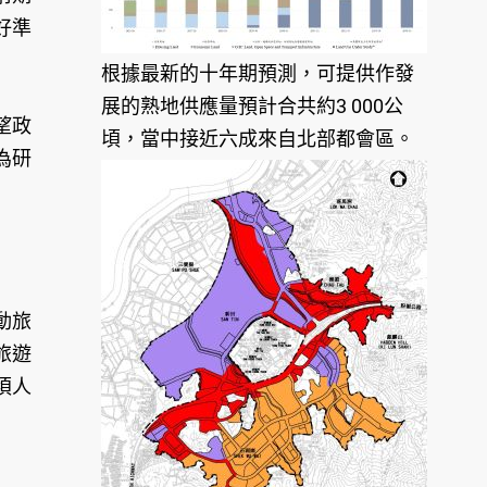
好準
根據最新的十年期預測，可提供作發
展的熟地供應量預計合共約3 000公
望政
頃，當中接近六成來自北部都會區。
為研
動旅
旅遊
頃人