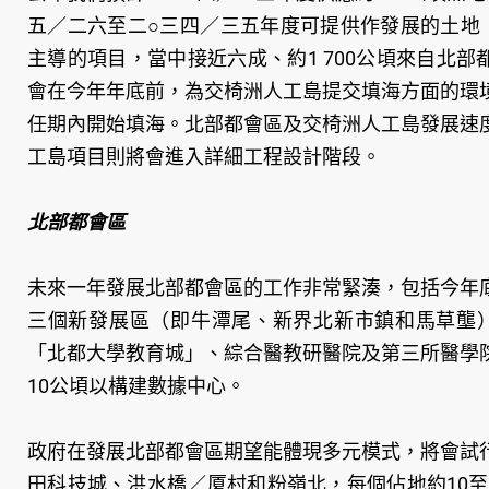
五／二六至二○三四／三五年度可提供作發展的土地（
主導的項目，當中接近六成、約1 700公頃來自北
會在今年年底前，為交椅洲人工島提交填海方面的環
任期內開始填海。北部都會區及交椅洲人工島發展速
工島項目則將會進入詳細工程設計階段。
北部都會區
未來一年發展北部都會區的工作非常緊湊，包括今年
三個新發展區（即牛潭尾、新界北新市鎮和馬草壟）
「北都大學教育城」、綜合醫教研醫院及第三所醫學
10公頃以構建數據中心。
政府在發展北部都會區期望能體現多元模式，將會試
田科技城、洪水橋／厦村和粉嶺北，每個佔地約10