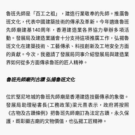
魯班先師是「百工之祖」，建造行業敬奉的先師。推廣魯
班文化，代表中國建築技術的傳承及革新。今年適逢魯班
先師廟建基140周年，香港建造業各界協力舉辦多項活
動。發展局及建造業議會十分支持這項推廣工作，弘揚魯
班文化在建築技術、工藝傳承、科技創新及工地安全方面
的貢獻。今次，我邀請了發展局同事介紹發展局與建造業
界如何從多方面傳承魯班的匠人精神。
魯班先師廟列古蹟 弘揚魯班文化
位於堅尼地城的魯班先師廟是香港建造技藝傳承的象徵。
發展局助理秘書長(工務政策)梁元熹表示，政府將按照
《古物及古蹟條例》把魯班先師廟訂為法定古蹟，永久保
護，既彰顯古廟的文物價值，也弘揚工匠精神。