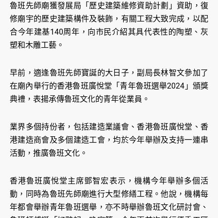
魯班先師廟獲發展局「歷史建築維修資助計劃」資助，復
修廟宇的歷史建築構件及裝飾，有關工程大致完成，以配
合今年建基140周年，向市民介紹其具代表性的陶塑、灰
塑和木雕工藝。
早前，適逢魯班先師寶誕的大日子，副局長林智文參加了
在廟內舉行的香港魯班廣悅堂「青年魯班選舉2024」頒獎
典禮，表揚承傳魯班文化的青年從業員。
業界多個持份者，包括建造業議會、香港魯班廣悅堂、香
港建造商會及多個建造工會，均於今年舉辦及支持一連串
活動，推廣魯班文化。
香港魯班廣悅堂主席鄧智宏表示，機構今年舉辦多個活
動，同時為魯班先師廟進行大型修繕工程。他說，機構每
年都會舉辦青年魯班選舉，亦不時舉辦魯班文化研討會、