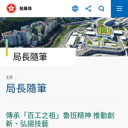
跳
至
內
容
開
始
局長隨筆
主頁
局長隨筆
傳承「百工之祖」魯班精神 推動創
新、弘揚技藝