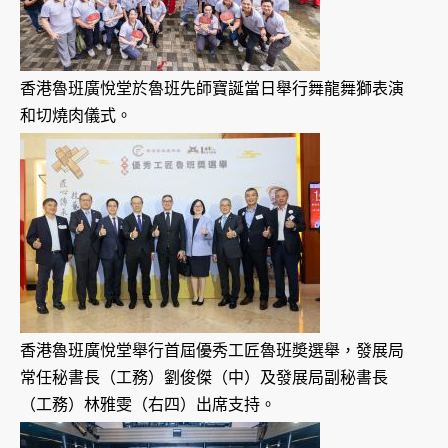
香港魯班廣悅堂於魯班先師寶誕當日舉行舞龍舞獅表演
和切燒肉儀式。
香港魯班廣悅堂舉行首屆優秀工匠魯班奬選舉，發展局
常任秘書長（工務）劉俊傑（中）及發展局副秘書長
（工務）林雅雯（右四）出席支持。