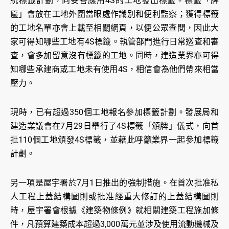
統標籤計劃，向妥善應用4S的工地發出標籤。標籤「牌
匾」會放在工地外圍當眼處作識別和便利監察；獲得標籤
的工地名單亦會上載至相關網頁，以便公眾查閱，因此大
家可得知哪些工地有4S標籤。執管部門進行日常巡查和審
查，會多加留意沒有標籤的工地。同時，建造業界亦可得
知哪些承建商或工地未有使用4S，相信會為他們帶來相當
壓力。
現時，已有超過350個工地報名參加標籤計劃。發展局和
建造業議會在7月29日舉行了4S標籤「頒牌」儀式，向首
批110個工地頒發4S標籤，並藉此呼籲業界一起參加標籤
計劃。
另一項是屋宇署於7月1日推出的強制措施。在首次批准私
人工程上蓋結構圖則或批准經重大修訂的上蓋結構圖則
時，屋宇署會根據《建築物條例》就相關建築工程施加條
件，凡預算建築成本超過3,000萬元並涉及使用流動機械及