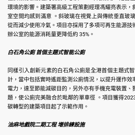
環境的影響。建築署高級工程策劃經理馮耀亮表示，
室空間均感到滿意 。斜玻璃在視覺上與傳統垂直玻
從而減少使用冷氣。項目亦採用了多項可再生能源技
辦公室的能源消耗量更降低約 35%。
白石角公廁 首個主題式智能公廁
同樣引入創新元素的白石角公廁是全港首個主題式智
計，當中包括實時遙距監測公廁情況，以提升運作效
電力，達至節能減碳目的，另外亦有手機充電裝置、
題，使公廁完美融合於毗鄰的單車徑 。項目獲得20
碳轉型的建築項目起了示範作用。
油麻地戲院二期工程 增排練設施