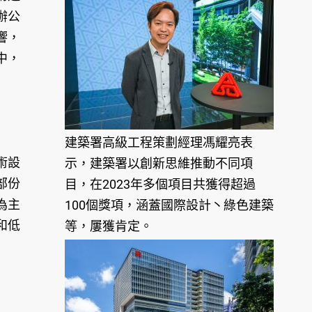
辦公
響，
中，
建築署高級工程策劃經理馮耀亮表
術設
示，建築署以創新思維推動不同項
部份
目，在2023年多個項目共獲得超過
為主
100個獎項，涵蓋國際設計⼂綠色建築
和低
等，屢獲肯定。