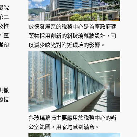
戲院
第二
及推
啟德發展區的税務中心是首座政府建
，靈
築物採用創新的斜玻璃幕牆設計，可
程預
以減少眩光對附近環境的影響。
供撒
源技
斜玻璃幕牆主要應用於税務中心的辦
公室範圍，用家均感到滿意。