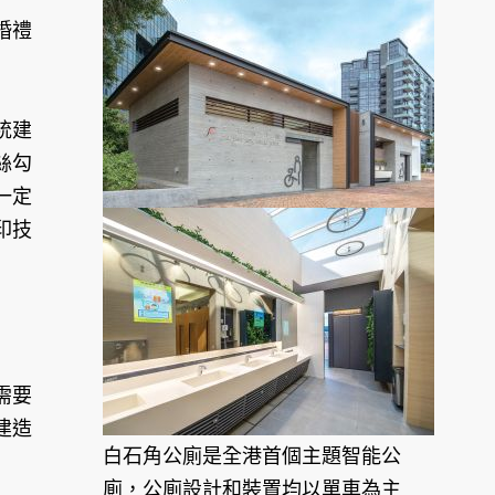
婚禮
統建
絲勾
一定
印技
需要
建造
白石角公廁是全港首個主題智能公
廁，公廁設計和裝置均以單車為主