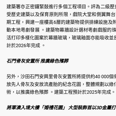
建築署亦正密鑼緊鼓進行多個工程項目。評為二級歷
受歷史建築以及保育原則所限，戲院大堂和側翼舞台
期工程，興建一座樓高6層的建築物提供排練設施及
動本地粵劇發展 。建築物幕牆設計選材粵劇戲服的
活打印多樣化圖案於幕牆玻璃，玻璃釉面亦能吸收並
計於2026年完成 。
石門骨灰安置所 推廣綠色殯葬
另外，沙田石門安興里骨灰安置所將提供約40 00
放先人骨灰及安放流產胎的紀念花園，整體規劃以綠
術，以推廣綠色殯葬 。建築工程預計於2025年完成。
將軍澳入境大樓「婚禮花園」 大型裝飾首以3D金屬