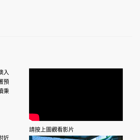
澳入
署預
續秉
請按上圖觀看影片
附近