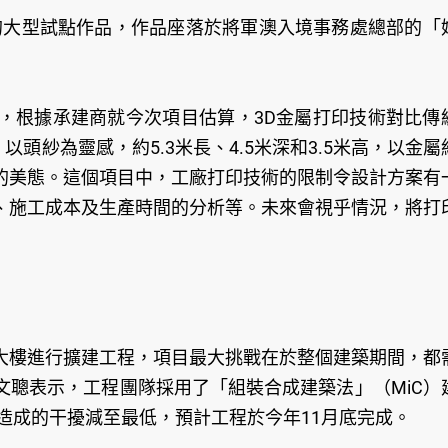
印技術的大型試點作品，作品座落於將軍澳入境事務處總部的「
，根據承建商就今次項目估算，3D金屬打印技術對比傳
e」以頭紗為靈感，約5.3米長、4.5米深和3.5米高，以金屬
的美態。這個項目中，工廠打印技術的限制令設計方案有
、施工成本及生產時間的分析等。未來會視乎情況，將打
大樓進行擴建工程，項目最大挑戰在於整個建築期間，都
文聰表示，工程團隊採用了「組裝合成建築法」（MiC）
程造成的干擾減至最低，預計工程於今年11月底完成。