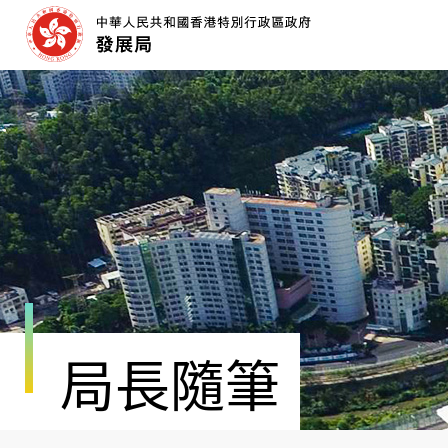
跳
至
內
容
開
始
局長隨筆