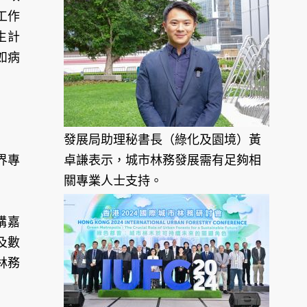
工作
生計
如病
發展局助理秘書長（綠化及園境）黃
界專
卓謙表示，城市林務發展需有足夠相
關專業人士支持。
講嘉
及數
林務