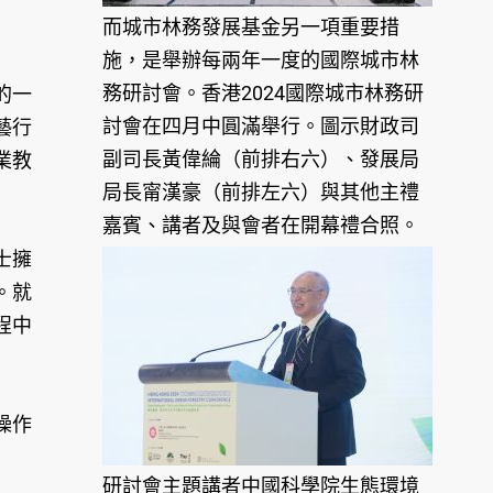
而城市林務發展基金另一項重要措
施，是舉辦每兩年一度的國際城市林
務研討會。香港2024國際城市林務研
的一
討會在四月中圓滿舉行。圖示財政司
藝行
副司長黃偉綸（前排右六）、發展局
業教
局長甯漢豪（前排左六）與其他主禮
嘉賓、講者及與會者在開幕禮合照。
士擁
。就
程中
操作
研討會主題講者中國科學院生態環境