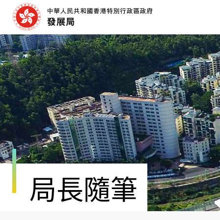
跳
至
內
容
開
始
局長隨筆