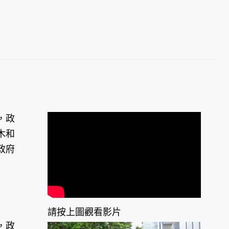
，政
木和
政府
請按上圖觀看影片
，政