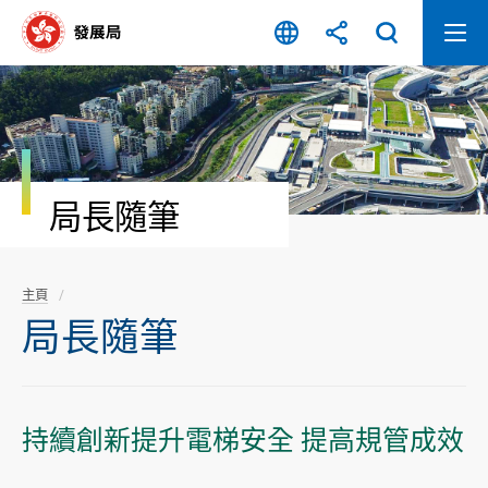
跳
至
內
容
開
始
局長隨筆
主頁
局長隨筆
持續創新提升電梯安全 提高規管成效