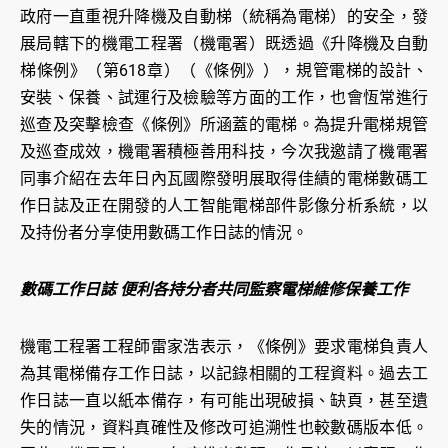
政府一直重視升降機及自動梯（統稱為電梯）的安全，發
展局轄下的機電工程署（機電署）既透過《升降機及自動
梯條例》（第618章）（《條例》），規管電梯的設計、
安裝、保養、試運行及檢驗等方面的工作，也會恆常進行
巡查及突擊檢查《條例》所涵蓋的電梯。為提升電梯規管
及巡查成效，機電署積極善用科技，今次我邀請了機電署
同事介紹在去年日內瓦國際發明展取得佳績的電梯數碼工
作日誌及正在開發的人工智能電梯部件影像分析系統，以
及持份者分享使用數碼工作日誌的情況。
數碼工作日誌 便利各持分者共同監察電梯維修保養工作
機電工程署工程師雷家浩表示，《條例》要求電梯負責人
為其電梯備存工作日誌，以記錄相關的工程資料。過去工
作日誌一直以紙本備存，有可能出現破損、缺頁，甚至遺
失的情況，資料真確性及修改可追溯性也較數碼版本低。