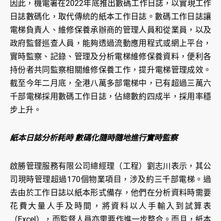
因此，機電署在2022年底推出數碼工作日誌，以實現工作
日誌數碼化，取代傳統的紙本工作日誌。數碼工作日誌讓
電梯負責人、維修保養承辦商的管理人員和從業員，以及
政府監督巡查人員，能夠透過流動應用程式或網上平台，
實時監察、記錄、管理及分析電梯維修保養資料，便利各
持份者共同監察相關維修保養工作，提升電梯管理成效。
截至今年二月底，全港八萬多部電梯中，已有超過三萬六
千部電梯採用數碼工作日誌，佔總數約四成半，採用率穩
步上升。
紙本日誌分析耗時 數碼化隨時隨地進行實時監察
啟勝管理服務有限公司總經理（工程）劉志川表示，其公
司現時管理超過170個物業項目，涉及約三千部電梯。過
去由於工作日誌以紙本形式備存，他們在分析資料時需要
花費大量人手及時間，將資料以人手輸入到試算表
（Excel），而監督人員亦需要作進一步整合。而且，紙本