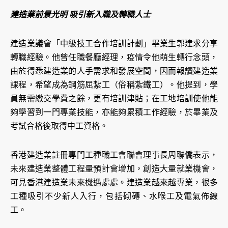
建造業前景光明 吸引新入職及轉職人士
建造業議會「中級技工合作培訓計劃」畢業生郭建求分享
轉職經驗。他曾任職餐廳經理，疫情令他萌生轉行念頭，
由於得悉建造業的人手需求和發展空間，因而報讀建造業
課程，希望成為鋼筋屈紮工（俗稱紮鐵工）。他提到，學
員無需繳交學費之餘，更有培訓津貼；在工地培訓使他能
夠學習到一門專業技能，亦能夠累積工作經驗，於畢業及
考試合格後取得中工資格。
香港建造業註冊專門工種職工會聯會理事長周聯僑表示，
未來建造業整體工程量預計會增加，創造大量就業機會，
可見香港建造業未來機遇處處。建造業越來越專業，很多
工種吸引不少新人入行，包括砌磚、水喉工及電氣佈線
工。