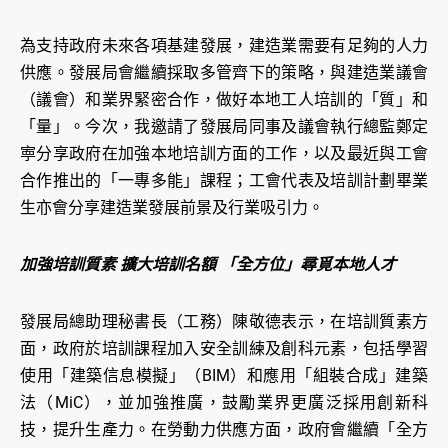
為支持政府未來各項基建發展，建造業需要有足夠的人力
供應。發展局會繼續採取多管齊下的策略，與建造業議會
（議會）和業界緊密合作，做好本地工人培訓的「質」和
「量」。今次，我邀請了發展局同事及議會執行總監鄭定
寕分享政府在加強本地培訓方面的工作，以及最近與工會
合作推出的「一專多能」課程；工會代表及培訓計劃畢業
生亦會分享建造業發展前景及行業吸引力。
加強培訓質素 擴大培訓名額 「全方位」尋覓本地人才
發展局總助理秘書長（工務）陳敬德表示，在培訓質素方
面，政府於培訓課程加入安全訓練及創科元素，包括學習
使用「建築信息模擬」（BIM）和應用「組裝合成」建築
法（MiC），並加強推廣，鼓勵業界更廣泛採用創新科
技，提升生產力。在勞動力供應方面，政府會繼續「全方