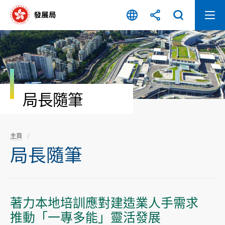
跳
至
內
容
開
始
局長隨筆
主頁
局長隨筆
著力本地培訓應對建造業人手需求
推動「一專多能」靈活發展