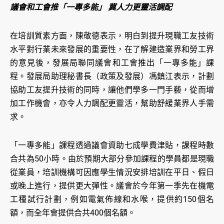
議會和工會推「一專多能」 冀人力更靈活調配
在培訓質素方面，陳敬德表示，明白到提升現職工友技術
水平對行業未來發展的重要性，在了解建造業界和勞工界
的意見後，發展局聯同議會和工會推出「一專多能」課
程。發展局助理秘書長（政策及發展）馮鎮江表示，計劃
協助工友提升技術的同時，讓他們學多一門手藝，從而增
加工作機會，亦令人力調配更靈活，幫助舒緩業界人手需
求。
「一專多能」課程透過議會資助七成學費津貼，課程時數
合共為50小時。由於預期大部分參加課程的學員都是現職
從業員，培訓機構可因應學生情況安排培訓在平日、假日
或晚上進行，提供更大彈性。議會於今年第一季先在機電
工種試行計劃，例如電氣佈線和水喉，提供約150個名
額，而全年會提供合共400個名額。