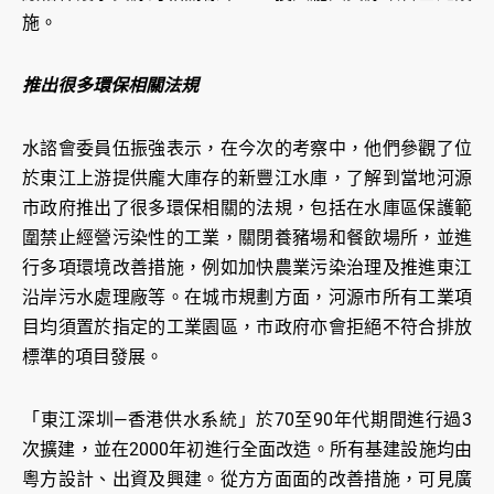
施。
推出很多環保相關法規
水諮會委員伍振強表示，在今次的考察中，他們參觀了位
於東江上游提供龐大庫存的新豐江水庫，了解到當地河源
市政府推出了很多環保相關的法規，包括在水庫區保護範
圍禁止經營污染性的工業，關閉養豬場和餐飲場所，並進
行多項環境改善措施，例如加快農業污染治理及推進東江
沿岸污水處理廠等。在城市規劃方面，河源市所有工業項
目均須置於指定的工業園區，市政府亦會拒絕不符合排放
標準的項目發展。
「東江深圳—香港供水系統」於70至90年代期間進行過3
次擴建，並在2000年初進行全面改造。所有基建設施均由
粵方設計、出資及興建。從方方面面的改善措施，可見廣