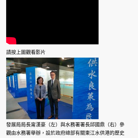
請按上圖觀看影片
發展局局長甯漢豪（左）與水務署署長邱國鼎（右）參
觀由水務署舉辦，設於政府總部有關東江水供港的歷史