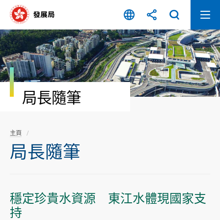
跳
至
內
容
開
始
局長隨筆
主頁
局長隨筆
穩定珍貴水資源 東江水體現國家支
持