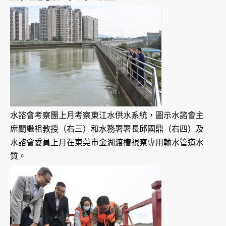
水諮會考察團上月考察東江水供水系統，圖示水諮會主
席關繼祖教授（右三）和水務署署長邱國鼎（右四）及
水諮會委員上月在東莞市金湖渡槽視察專用輸水管道水
質。