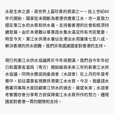
水是生命之源，是世界上最珍貴的資源之一。自上世紀60
年代開始，國家從未間斷為香港供應東江水，亦一直致力
穩定東江水的水質和供水量，支持着香港的社會和經濟持
續發展。由於本港難以單靠雨水集水滿足所有市民需要，
時至今天，東江水供港水量佔全港淡水用量達七至八成，
解決香港的供水困難。我們非常感謝國家對香港的支持。
現行的東江水供水協議將於今年底期滿。我們自今年年初
已和廣東省當局（粵方）開始磋商未來三年的新東江水供
水協議，同時水務諮詢委員會（水諮會）在上月的年度考
察中，前往廣東省視察供港東江水水質。今次，我邀請水
務署同事與大家回顧東江供水的過去，展望未來；水諮會
考察團亦會分享粵方就保障東江水水質所作的努力，體現
國家對香港一貫的關懷和支持。