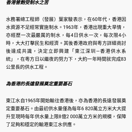
香港曾飽受制水之苦
水務署總工程師（發展）葉家駿表示，在60年代，香港因
水資源不足經常實施制水。1963年，香港出現重大旱情，
亦經歷一次最嚴厲的制水，每4日供水一次，每次限4小
時，大大打擊民生和經濟。其後香港政府與粵方詳細商討
後達成共識，決定立即興建「東江深圳—香港供水系
統」，在粵方日以繼夜的努力下，大約一年時間就完成83
公里長的供水工程。
為香港的長遠發展奠定重要基石
東江水自1965年開始輸往香港後，亦為香港的長遠發展奠
定重要基石。由最初供水量僅為每年6 820萬立方米大大提
升至現時每年供水量上限8億2 000萬立方米的規模，保障
了足夠和穩定的輸港東江水供應。