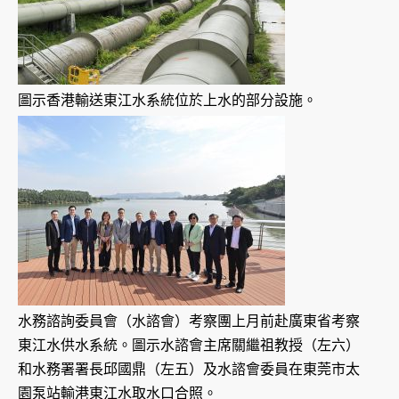
圖示香港輸送東江水系統位於上水的部分設施。
水務諮詢委員會（水諮會）考察團上月前赴廣東省考察
東江水供水系統。圖示水諮會主席關繼祖教授（左六）
和水務署署長邱國鼎（左五）及水諮會委員在東莞市太
園泵站輸港東江水取水口合照。