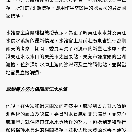
議，粵方會維持輸港東江水水質符合「地表水環境質量標
準」所訂的第II類標準，即用作平常飲用的地表水的最高國
家標準。
水諮會主席關繼祖教授表示，為更了解東江水水質及東江
水供水系統的最新情況，水諮會上月前赴廣東省進行為期
兩天的考察。期間，委員考察了河源市的新豐江水庫、供
港東江水取水口的東莞市太園泵站、東莞市塘廈鎮的金湖
渡槽、位於深圳水庫上游的沙灣河及生物硝化站，並與當
地官員直接溝通。
感謝粵方努力保障東江水水質
他說，在今次和過去兩次的考察中，感受到粵方對水質檢
測系統的嚴謹及認真。委員對水質感到非常滿意，並衷心
感謝粵方就保障東江水水質所作的努力，包括制定和執行
嚴格保護水資源的相關標準，並投入龐大資源改善基建設