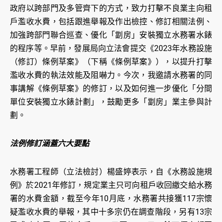
政府以跨部門及多管齊下的方式，致力打擊不良業主向租
戶濫收水費，包括跟進舉報及作出檢控、修訂相關法例、
加強跨部門聯合巡查、優化「劏房」安裝獨立水務署水錶
的程序等。早前，發展局向立法會提交《2023年水務設施
（修訂）條例草案》（下稱《條例草案》），以提升打擊
濫收水費的執法效能及阻嚇力。今次，我邀請水務署的同
事講解《條例草案》的修訂，以及如何進一步優化「分間
單位安裝獨立水錶計劃」，鼓勵更多「劏房」業主參與計
劃。
法例修訂涵蓋六大要點
水務署工程師（立法檢討）楊盛婷表示，自《水務設施規
例》於2021年修訂，規定業主只可向租戶收回繳交給水務
署的水費金額，截至今年10月底，水務署共接獲117宗懷
疑濫收水費的舉報，其中十多宗仍在調查階段，另有13宗