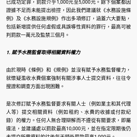
已成功定罪，罰款介乎1,000元至5,000元。餘下個案都因
證據不足而未能提出檢控，因此我們建議就《水務設施條
例》及《水務設施規例》作出多項修訂，涵蓋六大要點，
包括新增提供任何虛假或具誤導性資料的罪行，最高可被
判罰款一萬元及監禁三個月。
1. 賦予水務監督取得相關資料權力
由於現時《條例》和《規例》並沒有賦予水務監督權力，
就懷疑濫收水費個案強制有關涉事人士提交資料，往往令
搜證和調查方面出現困難。
是次修訂賦予水務監督要求有關人士（例如業主和其代理
人等）提交相關資料（例如租約、水費的收據或付款紀
錄）的權力。任何人無合理辯解而不遵從有關要求，即屬
違法，並建議處以罰款最高10,000元，並在指定限期後仍
未提交所需資料的往後每天額外罰款最高1,000元。