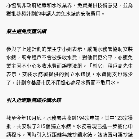
亦協調非政府組織和水喉業界，免費提供技術意見，並為
獲批參與計劃的申請人豁免水錶的安裝費用。
業主避免誤墮法網
參與了上述計劃的業主李小姐表示，感謝水務署協助安裝
水錶，既令租戶不會被多收水費，對他們更公平，亦避免
業主因不小心多收水費而誤墮法網。「劏房」租戶高先生
表示，安裝水務署提供的獨立水錶後，水費開支也減少
了，計劃令基層市民不用擔心高昂水費而不敢用水。
引入近距離無線抄讀水錶
截至今年10月底，水務署共收到194宗申請，其中123宗獲
批，共安裝了315個獨立水錶。水務署現已進一步簡化申
請程序，同時引入近距離無線抄讀水錶，該裝置可讓抄錶