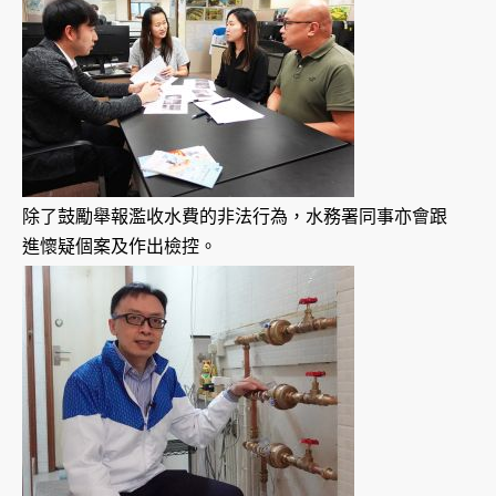
除了鼓勵舉報濫收水費的非法行為，水務署同事亦會跟
進懷疑個案及作出檢控。