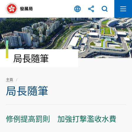
跳
至
內
容
開
始
局長隨筆
主頁
局長隨筆
修例提高罰則 加強打撃濫收水費