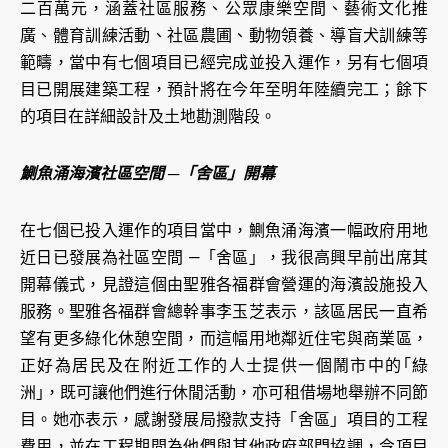
二百萬元，涵蓋社區服務、公眾康樂空間、藝術文化推
廣、體育訓練活動、社區農圃、動物領養、導盲犬訓練等
範疇，當中有七個項目已經完成並投入運作，另有七個項
目已開展建築工程，預計將在今年至明年陸續完工；餘下
的項目在詳細設計及土地勘測階段。
鰂魚涌海濱社區空間 ─「舍區」開幕
在七個已投入運作的項目當中，鰂魚涌海濱一幅政府用地
近日已發展為社區空間 —「舍區」，我很高興早前出席其
開幕儀式，見證這個由聖雅各福群會營運的海濱設施投入
服務。聖雅各福群會總幹事李玉芝表示，該區居民一直希
望有更多綠化休憩空間，而這幅用地鄰近住宅與商業區，
正好為居民及在附近工作的人士提供一個鬧市中的｢綠
洲｣，既可讓他們進行休閒活動，亦可租借場地舉辦不同節
目。她亦表示，感謝發展局撥款支持「舍區」項目的工程
費用，並在工程期間為他們與其他政府部門協調，令項目