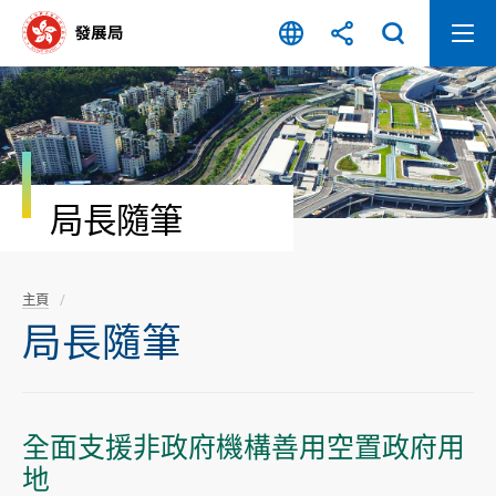
跳
至
內
容
開
始
局長隨筆
主頁
局長隨筆
全面支援非政府機構善用空置政府用
地