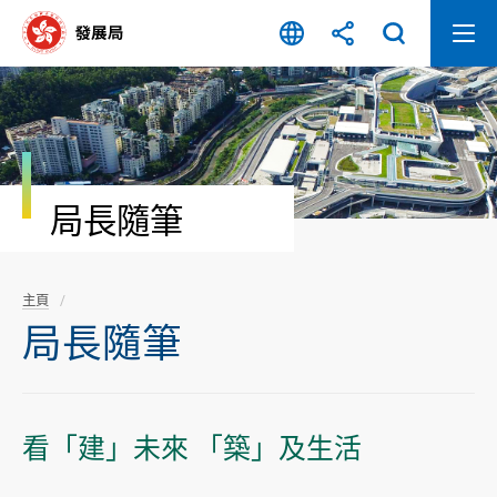
跳
至
內
容
開
始
局長隨筆
主頁
局長隨筆
看「建」未來 「築」及生活