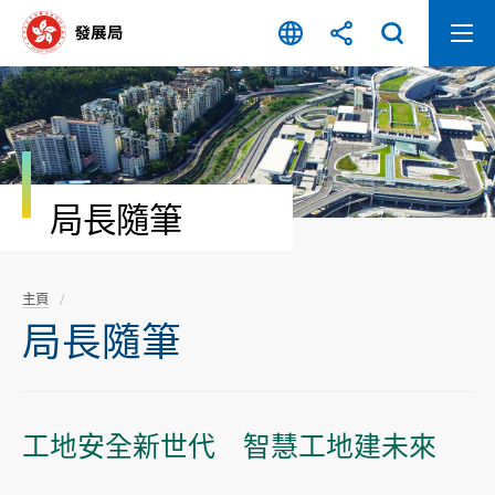
跳
至
內
容
開
始
局長隨筆
主頁
局長隨筆
工地安全新世代 智慧工地建未來