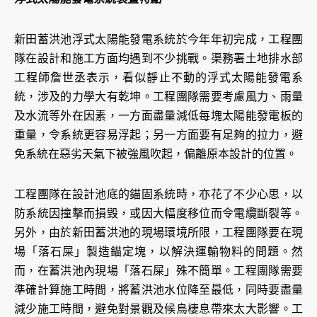
新田蓄洪池浮式太陽能發電系統於今年年初完成，工程團
隊在設計和施工方面均遇到不少挑戰。渠務署土地排水部
工程師詹世丞表示，看似靜止不動的浮式太陽能發電系
統，涉及的力學大有乾坤。工程團隊需要考慮風力、雨量
及水流等外在因素，一方面盡量減低每塊太陽能發電板的
重量，令系統更容易浮起；另一方面要有足夠的拉力，避
免系統在惡劣天氣下被強風吹起，偏離原本設計的位置。
工程團隊在設計池底的錨固系統時，亦花了不少心思，以
防系統因撞擊而損毀，或因大幅度移位而令電纜斷裂等。
另外，由於新田蓄洪池的現場環境所限，工程團隊要在現
場「落石屎」製造錨定塊，以解決運輸物料的問題。然
而，在蓄洪池內現場「落石屎」殊不簡單。工程團隊需要
準確計算施工時間，將蓄洪池水位降至最低，同時要盡量
減少施工時間，避免對景觀及候鳥棲息帶來太大影響。工