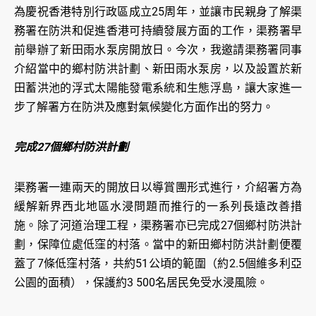
為慶祝香港特別行政區成立25周年，並讓市民親身了解渠
務署在防洪和促進香港可持續發展方面的工作，渠務署早
前舉辦了新田雨水泵房開放日。今次，我邀請渠務署同事
介紹當中的鄉村防洪計劃、新田雨水泵房，以及設置於新
田蓄洪池的浮式太陽能發電系統和生態浮島，讓大家進一
步了解署方在防洪及應對氣候變化方面作出的努力。
完成27個鄉村防洪計劃
渠務署一連兩天的開放日以導賞團形式進行，介紹署方為
緩解新界西北地區水浸問題而推行的一系列長遠改善措
施。除了河道治理工程，渠務署亦已完成27個鄉村防洪計
劃，保障位處低窪的村落。當中的新田鄉村防洪計劃便覆
蓋了7條低窪村落，共約51公頃的範圍（約2.5個維多利亞
公園的面積），保護約3 500名居民免受水浸風險。