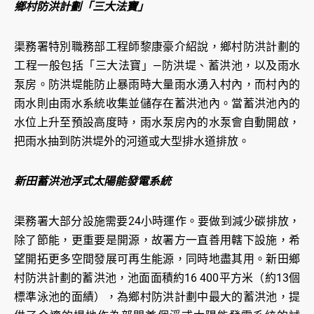
鄉村防洪計劃「三大法寶」
渠務署特別職務部工程師黎康豪介紹說，鄉村防洪計劃的
工程一般包括「三大法寶」—防洪堤、蓄洪池，以及雨水
泵房。防洪堤能防止暴雨時大量雨水湧入村內，而村內的
雨水則由雨水系統收集並儲存在蓄洪池內。當蓄洪池內的
水位上升至預設高度時，雨水泵房內的水泵會自動開啟，
把雨水抽到防洪堤外的河道或大型排水道排放。
新田蓄洪池浮式太陽能發電系統
渠務署大部分設施需要24小時運作。要做到減少碳排放，
除了節能，更重要是開源，故署方一直善用轄下設施，希
望開拓更多空間發展可再生能源，同時地盡其用。新田鄉
村防洪計劃的蓄洪池，池面面積約16 400平方米（約13個
標準泳池的面績），為鄉村防洪計劃中最大的蓄洪池，提