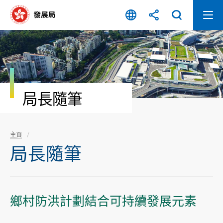
跳
至
內
容
開
始
局長隨筆
主頁
局長隨筆
鄉村防洪計劃結合可持續發展元素