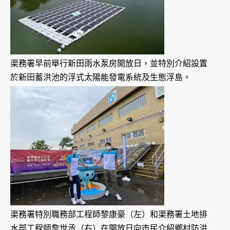
渠務署早前舉行新田雨水泵房開放日，並特別介紹設置
於新田蓄洪池的浮式太陽能發電系統及生態浮島。
渠務署特別職務部工程師黎康豪（左）和渠務署土地排
水部工程師詹世丞（右）在開放日向市民介紹鄉村防洪