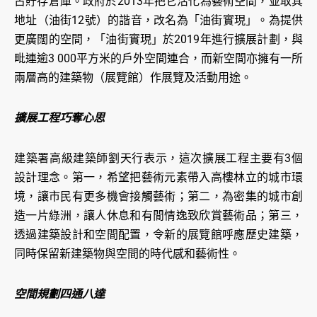
古貯存倉庫。政府於2013年把它活化為藝術空間，並取其
地址（油街12號）的諧音，改名為「油街實現」。為提供
更廣闊的空間，「油街實現」於2019年進行擴展計劃，與
毗連逾3 000平方米的戶外空間連合，而新空間亦擁有一所
兩層高的建築物（展覽館）作展覽及活動用途。
擴展工程巧奪心思
建築署高級建築師劉天行表示，這次擴展工程主要有3個
設計理念。第一，希望把藝術元素帶入高樓林立的城市環
境，讓市民有更多機會接觸藝術；第二，為密集的城市創
造一片綠洲，讓人休息和有閒情逸致欣賞藝術品；第三，
透過建築設計和空間配置，令新的展覽館呼應歷史建築，
同時保留新建築物與空間的時代感和藝術性。
空間規劃四通八達