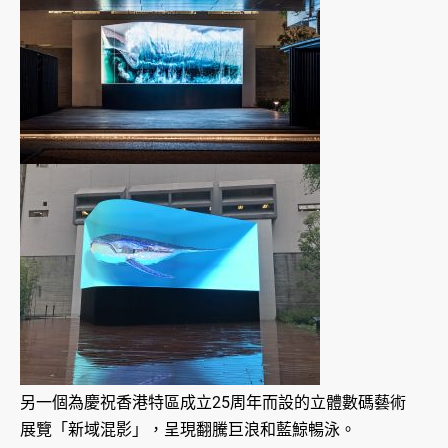
另一個為慶祝香港特區成立25周年而設的立體數碼藝術
展覽「新域混影」，呈現翻騰巨浪和藍鯨暢泳。