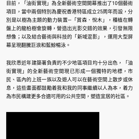
目前，「油街實現」為全新藝術空間開幕推出了10個藝術
項目，當中兩個特別為慶祝香港特區成立25周年而設，分
別是以樹為主題的動力裝置—「賞森．悅木」，種植在轉
盤上的龍柏樹會旋轉，營造出光影交錯的效果，引發無限
想像；以及結合藝術與科技的「新域混影」，運用大型屏
幕呈現翻騰巨浪和藍鯨暢泳。
我欣悉近年建築署負責的不少地區項目均十分出色，「油
街實現」的全新藝術空間現已形成一個獨特的地標，市
民、區內的上班一族以及遊人可以在藝術空間上散步或休
息，這些畫面都鼓勵着我和我的同事繼續以人為本，着力
為市民構建更多合適可用的公共空間，塑造宜居的社區。