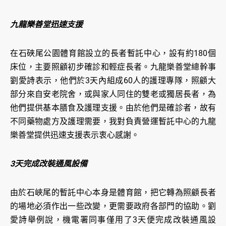
九龍樂善堂迅速支援
在石硤尾公園體育館設立的長者暫託中心，設有約180個
床位，主要照顧初步確診和輕症長者。九龍樂善堂總幹事
劉愛詩表示，他們於3天內組成60人的護理專隊，照顧大
部分來自安老院舍，或與家人同住的雙老或獨居長者，為
他們提供基本膳食及護理支援。由於他們是確診者，故有
不同藥物處方及護理需要，我對負責營運暫託中心的九龍
樂善堂提供迅速支援表示衷心感謝。
3天完成改裝通風設備
由於石峽尾的暫託中心本身是體育館，把它轉為照顧長者
的場地必須作出一些改變，更需要政府各部門的協助。劉
愛詩舉例說，機電署同事僅用了3天便完成改裝通風設