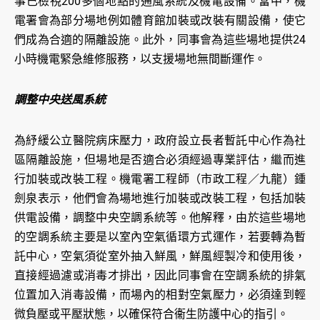
事已檢視200多個地點的通風系統及機電設備。當中，機
電署會為部分場地例如體育館加裝或改裝有關設備，使它
們成為合適的隔離設施。此外，同事會為這些場地提供24
小時機電緊急維修服務，以支援場地無間斷運作。
調整中央送風系統
為紓緩公立醫院病床壓力，政府設立長者暫託中心作為社
區隔離設施，但場地是否適合必須經過專業評估，繼而進
行加裝或改裝工程。機電署工程師（市政工程／九龍）鍾
劍泉表示，他們會為場地進行加裝或改裝工程，包括加裝
供電設備，調整中央空調系統等。他解釋，由於這些場地
的空調系統主要是以室內空氣循環方式運作，若要轉為暫
託中心，空氣須從室外抽入鮮風，鮮風經製冷和使用後，
直接經過濾或消毒才排出，因此同事會在空調系統的排氣
位置加入消毒設備，而場內的相對空氣壓力，必須達到輕
微負壓或平壓狀態，以確保符合衞生防護中心的指引。