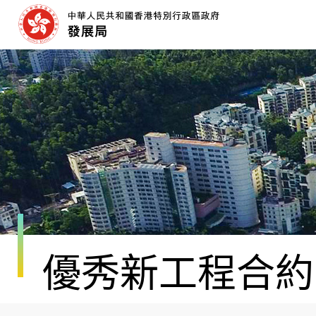
跳
至
內
容
開
始
優秀新工程合約團