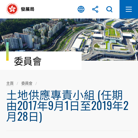
跳
至
內
容
開
始
委員會
主頁
委員會
土地供應專責小組 (任期
由2017年9月1日至2019年2
月28日)