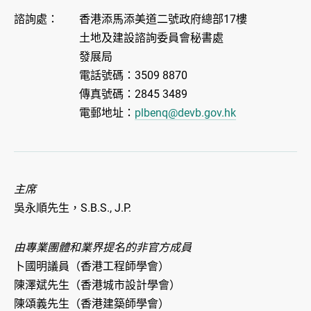
諮詢處：
香港添馬添美道二號政府總部17樓
土地及建設諮詢委員會秘書處
發展局
電話號碼：3509 8870
傳真號碼：2845 3489
電郵地址：
plbenq@devb.gov.hk
主席
吳永順先生，S.B.S., J.P.
由專業團體和業界提名的非官方成員
卜國明議員（香港工程師學會）
陳澤斌先生（香港城市設計學會）
陳頌義先生（香港建築師學會）