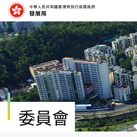
跳
至
內
容
開
始
委員會