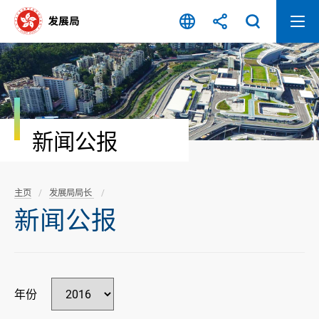
跳
至
内
容
开
始
新闻公报
主页
发展局局长
新闻公报
年份