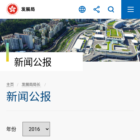
跳
至
内
容
开
始
新闻公报
主页
发展局局长
新闻公报
年份