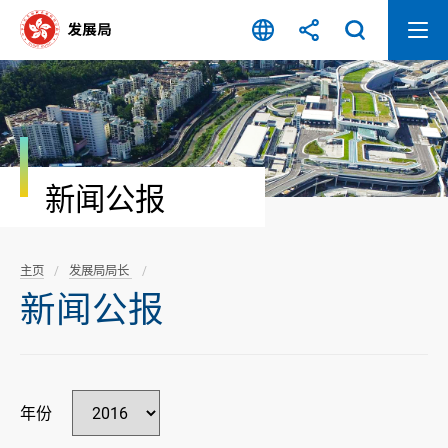
跳
至
内
容
开
始
新闻公报
主页
发展局局长
新闻公报
年份