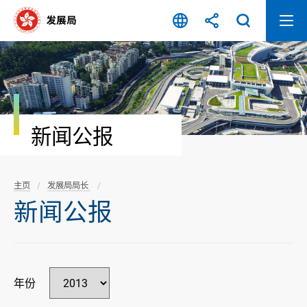
跳
至
内
容
开
始
新闻公报
主页
发展局局长
新闻公报
年份