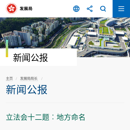
跳
至
内
容
开
始
新闻公报
主页
发展局局长
新闻公报
立法会十二题︰地方命名