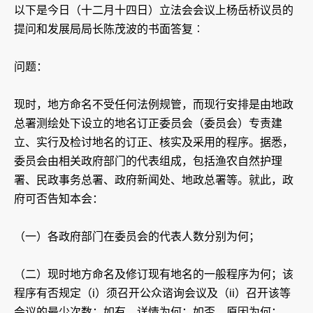
以下是今日（十二月十四日）立法会会议上杨岳桥议员的
提问和发展局局长陈茂波的书面答复︰
问题：
现时，地方命名不受任何法例规管，而现行安排是由地政
总署测绘处下设立的地名订正委员会（委员会）专责建
立、实行及检讨地名的订正、核实及采用的程序。据悉，
委员会由相关政府部门的代表组成，包括渔农自然护理
署、民政事务总署、政府新闻处、地政总署等。就此，政
府可否告知本会：
（一）各政府部门在委员会的代表人数分别为何；
（二）现时地方命名及修订现有地名的一般程序为何；该
程序有否规定（i）须召开公众谘询会议及（ii）召开该等
会议的最少次数；如有，详情为何；如否，原因为何；