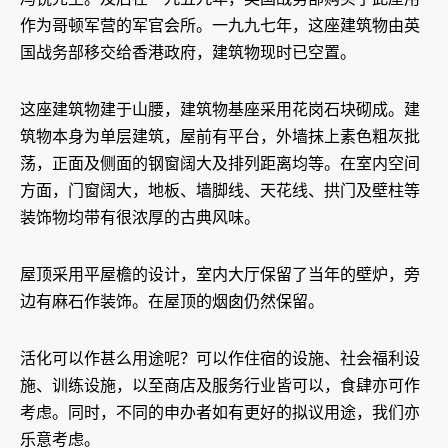
作为哥顿军营的军官会所。一九九七年，这座建筑物由英
国战务部移交给香港政府，建筑物现时已空置。
这座建筑物建于山腰，建筑物基座采用花岗石块砌成。建
筑物本身为单层建筑，屋前有平台，外墙抹上素色粗灰批
荡，正面及侧面的钢窗阔大及排列距离均等。在室内空间
方面，门窗阔大，地板、墙脚线、天花线、拱门及壁柱等
装饰物均带有很浓厚的古典风味。
屋顶采用平屋檐的设计，室内大厅保留了当年的壁炉，旁
边有麻石作装饰。在屋顶的烟囱仍然保留。
活化可以作甚么用途呢？可以作住宿的设施、社会福利设
施、训练设施，以至商店及服务行业皆可以，食肆亦可作
考虑。同时，不同的申办者如有更好的拟议用途，我们亦
乐意考虑。