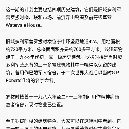
这一期的计划主要包括四项历史建筑，它们是旧域多利军
营罗拔时楼、联和巿场、前流浮山警署及前哥顿军营
Watervale House。
旧域多利军营罗拔时楼位于中环坚尼地道42A，用地面积
约720平方米、总楼面面积亦是约700多平方米。该建筑物
建于一九○○年代初，属一级历史建筑。罗拔时楼是当时域
多利军营原有的三十多幢建筑物其中一幢得以保留的建
筑，曾用作已婚军人宿舍，于二次世界大战后以当时G P
Roberts准将的名字命名。
罗拔时楼曾于一九八六年至二○一三年期间用作精神病康
复者宿舍，现时物业已空置。
至于罗拔时楼的建筑特色，大家可以在这幅图中看到。它
是一幢三层高的历史建筑，北面属爱德华时代古典复兴风