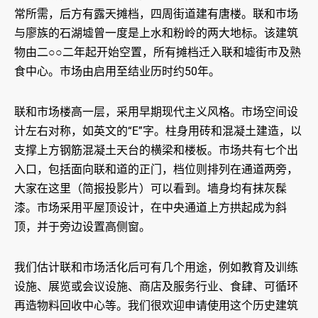
常所需，后方有露天摊档，四周街道建有唐楼。联和巿场
与廖族的石湖墟曾一度是上水和粉岭的两大地标。该建筑
物由二○○二年起开始空置，所有摊档迁入联和墟街巿及熟
食中心。巿场由启用至结业历时约50年。
联和市场楼高一层，采用早期现代主义风格。市场空间设
计左右对称，如英文的“E”字。柱身用砖和混凝土建造，以
支撑上方钢筋混凝土天台的横梁和楼板。市场共有七个出
入口，包括面向联和道的正门，档位则排列在通道两旁，
大家在这里（简报投影片）可以看到。墙身均有抹灰髹
漆。市场采用平屋顶设计，在中央通道上方拱起成为斜
顶，并于旁边设置高侧窗。
我们估计联和市场活化后可有几个用途，例如教育及训练
设施、展览或会议设施、商店及服务行业、食肆、可循环
再造物料回收中心等。我们很欢迎申请使用这个历史建筑