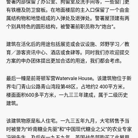
警署内部保留了办公室、拘留室及洗手间等，一些窗门更
有铁栅及防卫窗板。在地面楼层的主入口保留了一个由金
属结构物和地垫组成的入弹处及退弹处。警署屋顶建有两
个别具特色的圆形结构，被警署前职员称为“炮台”。
建筑在活化后的用途包括展览或会议设施、郊野学习／教
育／游客资讯中心、酒店或食肆等。同时我们亦欢迎提交
方案的申办团体提出更加合适的用途，我们都会考虑。
最后一幢是前哥顿军营Watervale House。该建筑物位于新
界屯门青山公路青山湾段第48区，占地约2 400平方米，
楼面面积600多平方米，一九三三年建成，属于二级历史
建筑。
该建筑物原是私人住宅。一九三五年九月，大宅转售予当
时被誉为“岭南糖业先驱”和“中国现代糖业之父”的农业专家
冯锐先生。及后在一九五九年，英国战务部购买了此屋用