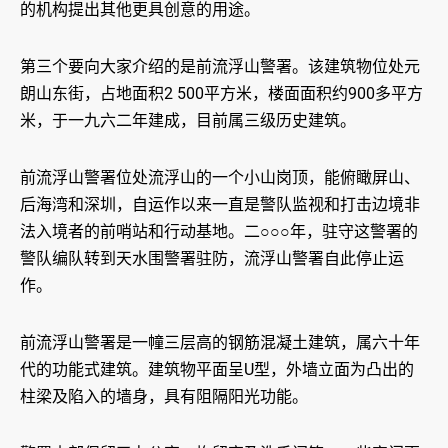
的机构提出其他更具创意的用途。
第三个要向大家介绍的是前流浮山警署。该建筑物位处元
朗山东街，占地面积2 500平方米，楼面面积约900多平方
米，于一九六二年建成，目前属三级历史建筑。
前流浮山警署位处流浮山的一个小山岗顶，能俯瞰屏山、
后海湾和深圳，自运作以来一直是警队监视和打击边境非
法入境者的前哨站和行动基地。二○○○年，驻守这警署的
警队编队转到天水围警署驻防，流浮山警署自此停止运
作。
前流浮山警署是一幢三层高的钢筋混凝土建筑，属六十年
代的功能式建筑。建筑物平面呈U型，外墙立面为凸出的
柱梁及陷入的墙身，具有阻隔阳光功能。