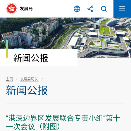
跳
至
内
容
开
始
新闻公报
主页
发展局局长
新闻公报
“港深边界区发展联合专责小组”第十
一次会议（附图）