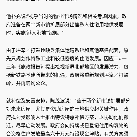
他补充说:“视乎当时的物业市场情况和相关考虑因素，政
府准备在两个新市镇扩展部分出售私人住宅用地供发展
时，实施‘港人港地’措施。”
由于坪𪨶／打鼓岭缺乏集体运输系统和其他基建配套，原
先只规划作特殊工业和较低密度的住宅发展。因应二○一
三年《施政报告》提出检视新界北部地区的发展潜力，包
括新铁路基建所带来的机遇，政府将重新规划坪𪨶／打鼓
岭，并再谘询公众。
就补偿及安置安排，陈茂波说：“鉴于两个新市镇扩展部分
对未来房屋，尤其是资助房屋的土地供应起关键作用，政
府拟为受影响人士推出特设特惠补偿方案，以协助他们搬
迁，尽早启动发展。政府会向持牌或已登记住用构筑物的
合资格住户发放最高六十万元特设现金津贴，有关方案须