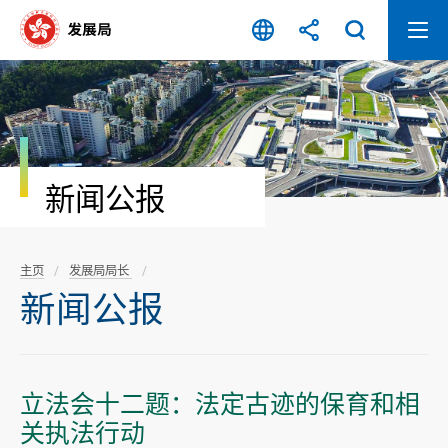
跳
至
内
容
开
始
新闻公报
主页
发展局局长
新闻公报
立法会十二题：法定古迹的保育和相
关执法行动