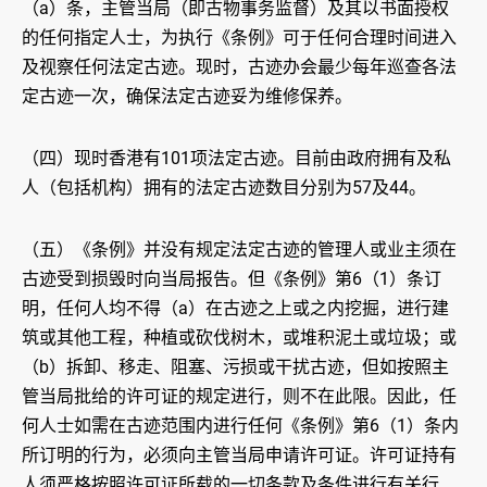
（a）条，主管当局（即古物事务监督）及其以书面授权
的任何指定人士，为执行《条例》可于任何合理时间进入
及视察任何法定古迹。现时，古迹办会最少每年巡查各法
定古迹一次，确保法定古迹妥为维修保养。
（四）现时香港有101项法定古迹。目前由政府拥有及私
人（包括机构）拥有的法定古迹数目分别为57及44。
（五）《条例》并没有规定法定古迹的管理人或业主须在
古迹受到损毁时向当局报告。但《条例》第6（1）条订
明，任何人均不得（a）在古迹之上或之内挖掘，进行建
筑或其他工程，种植或砍伐树木，或堆积泥土或垃圾；或
（b）拆卸、移走、阻塞、污损或干扰古迹，但如按照主
管当局批给的许可证的规定进行，则不在此限。因此，任
何人士如需在古迹范围内进行任何《条例》第6（1）条内
所订明的行为，必须向主管当局申请许可证。许可证持有
人须严格按照许可证所载的一切条款及条件进行有关行