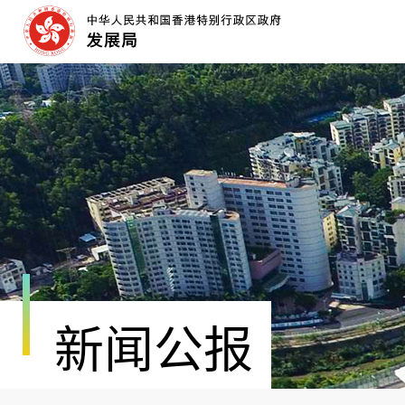
跳
至
内
容
开
始
新闻公报