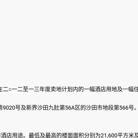
在二○一二至一三年度卖地计划内的一幅酒店用地及一幅
9020号及新界沙田九肚第56A区的沙田市地段第566
作酒店用途。最低及最高的楼面面积分别为21,600平方米及3