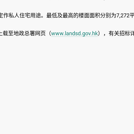
定作私人住宅用途。最低及最高的楼面面积分别为7,272平方
上载至地政总署网页（
www.landsd.gov.hk
），有关招标