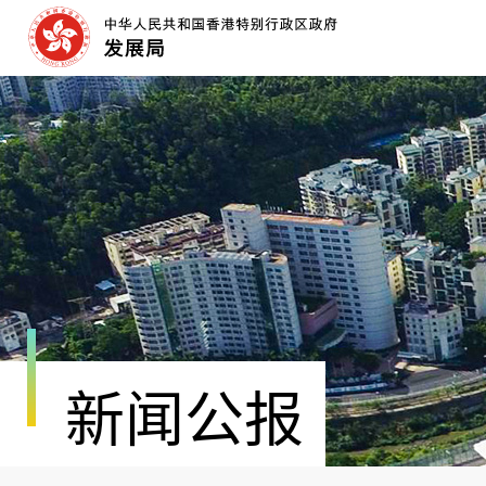
跳
至
内
容
开
始
新闻公报