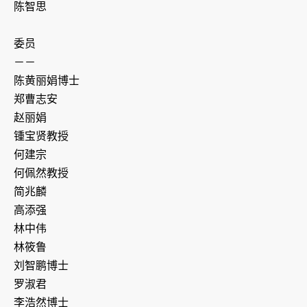
陈智思
委员
－－
陈黄丽娟博士
郑曹志安
赵丽娟
锺宝贤教授
何建宗
何佩然教授
简兆麟
高添强
林中伟
林筱鲁
刘智鹏博士
罗淑君
李浩然博士