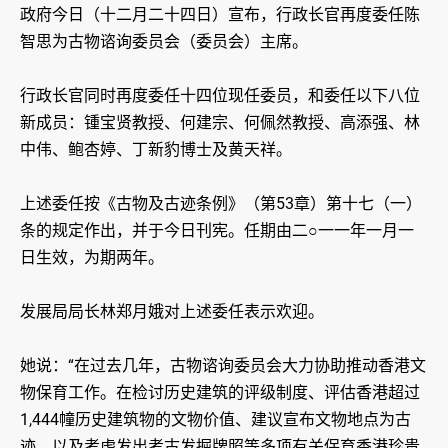
政府今日（十二月二十四日）宣布，行政长官再度委任陈
智思为古物谘询委员会（委员会）主席。
行政长官同时再度委任十四位现任委员，和委任以下八位
新成员：锺宝贤教授、何建宗、何佩然教授、高添强、林
中伟、鲍杏婷、丁新豹博士及黄天祥。
上述委任按《古物及古迹条例》（第53章）第十七（一）
条的规定作出，并于今日刊宪。任期由二○一一年一月一
日生效，为期两年。
发展局局长林郑月娥对上述委任表示欢迎。
她说：“在过去几年，古物谘询委员会大力协助推动香港文
物保育工作。在检讨历史建筑的评级制度、评估香港超过
1,444幢历史建筑物的文物价值、建议宣布文物地点为古
迹，以及考虑发出考古发掘牌照等多项有关保育香港珍贵