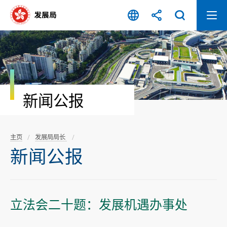
跳
至
内
容
开
始
新闻公报
主页
发展局局长
新闻公报
立法会二十题：发展机遇办事处