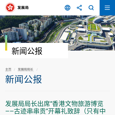
跳
至
内
容
开
始
新闻公报
主页
发展局局长
新闻公报
发展局局长出席“香港文物旅游博览
——古迹串串贡”开幕礼致辞（只有中